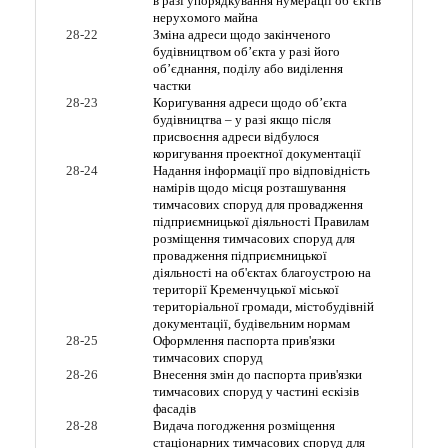
в разі упорядкування нумерації об’єктів
нерухомого майна
28-22
Зміна адреси щодо закінченого
будівництвом об’єкта у разі його
об’єднання, поділу або виділення
частки
28-23
Коригування адреси щодо об’єкта
будівництва – у разі якщо після
присвоєння адреси відбулося
коригування проектної документації
28-24
Надання інформації про відповідність
намірів щодо місця розташування
тимчасових споруд для провадження
підприємницької діяльності Правилам
розміщення тимчасових споруд для
провадження підприємницької
діяльності на об'єктах благоустрою на
території Кременчуцької міської
територіальної громади, містобудівній
документації, будівельним нормам
28-25
Оформлення паспорта прив'язки
тимчасових споруд
28-26
Внесення змін до паспорта прив'язки
тимчасових споруд у частині ескізів
фасадів
28-28
Видача погодження розміщення
стаціонарних тимчасових споруд для