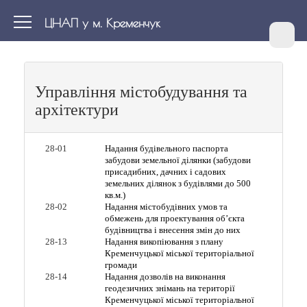
ЦНАП у м. Кременчук
Управління містобудування та
архітектури
28-01
Надання будівельного паспорта
забудови земельної ділянки (забудови
присадибних, дачних і садових
земельних ділянок з будівлями до 500
кв.м.)
28-02
Надання містобудівних умов та
обмежень для проектування об’єкта
будівництва і внесення змін до них
28-13
Надання викопіювання з плану
Кременчуцької міської територіальної
громади
28-14
Надання дозволів на виконання
геодезичних знімань на території
Кременчуцької міської територіальної