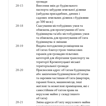
громади
28-15
Внесення змін до будівельного
паспорта забудови земельної ділянки
(забудова присадибних, дачних і
садових земельних ділянок з будівлями
до 500 кв.м.)
28-18
Скасування містобудівних умов та
обмежень для проектування об’єкта
будівництва та/або містобудівних умов
та обмежень для проектування об’єкта
будівництва зі змінами
28-19
Видача погодження розміщення на
об’єктах благоустрою тимчасових
гаражів для громадян пільгових
категорій для зберігання транспорту на
території Кременчуцької міської
територіальної громади
28-20
Присвоєння адрес об’єктам будівництва
або закінченим будівництвом об’єктам
та окремим частинам об’єкта (квартири,
гаражні бокси, машиномісця, інші
житлові та нежитлові приміщення, які є
самостійним об’єктом права на
нерухоме майно у складі іншого
об’єкта)
28-21
Зміна адреси об’єкту нерухомого майна