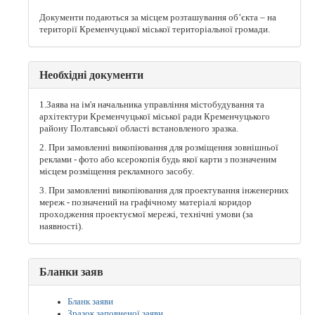
Документи подаються за місцем розташування об’єкта – на
території Кременчуцької міської територіальної громади.
Необхідні документи
1.Заява на ім'я начальника управління містобудування та
архітектури Кременчуцької міської ради Кременчуцького
району Полтавської області встановленого зразка.
2. При замовленні викопіювання для розміщення зовнішньої
реклами - фото або ксерокопія будь якої карти з позначеним
місцем розміщення рекламного засобу.
3. При замовленні викопіювання для проектування інженерних
мереж - позначений на графічному матеріалі коридор
проходження проектуємої мережі, технічні умови (за
наявності).
Бланки заяв
Бланк заяви
Зразок заповненої заяви