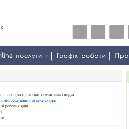
line послуги
Графік роботи
Пр
я паспорта прив'язки тимчасових споруд
я містобудування та архітектури
10 робочих днів
о
ити