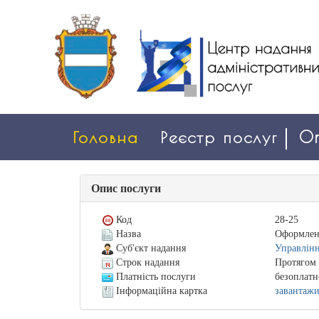
Головна
Реєстр послуг
On
Опис послуги
Код
28-25
Назва
Оформленн
Суб'єкт надання
Управлінн
Строк надання
Протягом 
Платність послуги
безоплатн
Інформаційна картка
завантаж