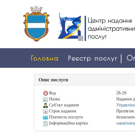
Головна
Реєстр послуг
On
Опис послуги
Код
28-29
Назва
Надання д
Суб'єкт надання
Управлінн
Строк надання
Протягом 
Платність послуги
безоплатн
Інформаційна картка
завантаж