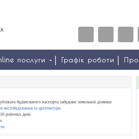
line послуги
Графік роботи
Пр
убліката будівельного паспорта забудови земельної ділянки
я містобудування та архітектури
10 робочих днів
о
ити