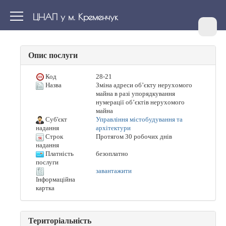
ЦНАП у м. Кременчук
Опис послуги
Код
28-21
Назва
Зміна адреси об’єкту нерухомого
майна в разі упорядкування
нумерації об’єктів нерухомого
майна
Суб'єкт
Управління містобудування та
архітектури
надання
Строк
Протягом 30 робочих днів
надання
Платність
безоплатно
послуги
завантажити
Інформаційна
картка
Територіальність