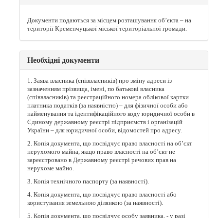
Документи подаються за місцем розташування об’єкта – на
території Кременчуцької міської територіальної громади.
Необхідні документи
1. Заява власника (співвласників) про зміну адреси із
зазначенням прізвища, імені, по батькові власника
(співвласників) та реєстраційного номера облікової картки
платника податків (за наявністю) – для фізичної особи або
найменування та ідентифікаційного коду юридичної особи в
Єдиному державному реєстрі підприємств і організацій
України – для юридичної особи, відомостей про адресу.
2. Копія документа, що посвідчує право власності на об’єкт
нерухомого майна, якщо право власності на об’єкт не
зареєстровано в Державному реєстрі речових прав на
нерухоме майно.
3. Копія технічного паспорту (за наявності).
4. Копія документа, що посвідчує право власності або
користування земельною ділянкою (за наявності).
5. Копія документа, що посвідчує особу заявника, - у разі