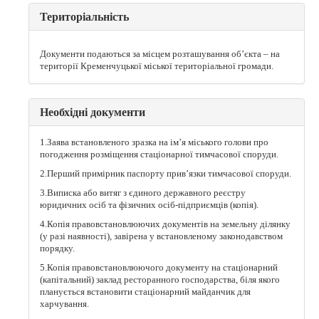
Територіальність
Документи подаються за місцем розташування об’єкта – на
території Кременчуцької міської територіальної громади.
Необхідні документи
1.Заява встановленого зразка на ім’я міського голови про
погодження розміщення стаціонарної тимчасової споруди.
2.Перший примірник паспорту прив’язки тимчасової споруди.
3.Виписка або витяг з єдиного державного реєстру
юридичних осіб та фізичних осіб-підприємців (копія).
4.Копія правовстановлюючих документів на земельну ділянку
(у разі наявності), завірена у встановленому законодавством
порядку.
5.Копія правовстановлюючого документу на стаціонарний
(капітальний) заклад ресторанного господарства, біля якого
планується встановити стаціонарний майданчик для
харчування.