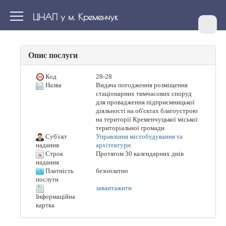
ЦНАП у м. Кременчук
Опис послуги
Код
28-28
Назва
Видача погодження розміщення
стаціонарних тимчасових споруд
для провадження підприємницької
діяльності на об'єктах благоустрою
на території Кременчуцької міської
територіальної громади
Суб'єкт
Управління містобудування та
архітектури
надання
Строк
Протягом 30 календарних днів
надання
Платність
безоплатно
послуги
завантажити
Інформаційна
картка