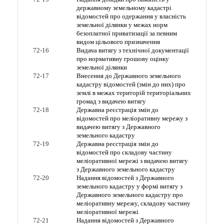
державному земельному кадастрі
відомостей про одержання у власність
земельної ділянки у межах норм
безоплатної приватизації за певним
видом цільового призначення
72-16
Видача витягу з технічної документації
про нормативну грошову оцінку
земельної ділянки
72-17
Внесення до Державного земельного
кадастру відомостей (змін до них) про
землі в межах територій територіальних
громад з видачею витягу
72-18
Державна реєстрація змін до
відомостей про меліоративну мережу з
видачею витягу з Державного
земельного кадастру
72-19
Державна реєстрація змін до
відомостей про складову частину
меліоративної мережі з видачею витягу
з Державного земельного кадастру
72-20
Надання відомостей з Державного
земельного кадастру у формі витягу з
Державного земельного кадастру про
меліоративну мережу, складову частину
меліоративної мережі
72-21
Надання відомостей з Державного