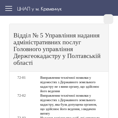
ЦНАП у м. Кременчук
Відділ № 5 Управління надання
адміністративних послуг
Головного управління
Держгеокадастру у Полтавській
області
72-01
Виправлення технічної помилки у
відомостях з Державного земельного
кадастру не з вини органу, що здійснює
його ведення
72-02
Виправлення технічної помилки у
відомостях з Державного земельного
кадастру, яка була допущена органом,
що здійснює його ведення, з видачею
витягу
72-03
Надання довідки про осіб, які отримали