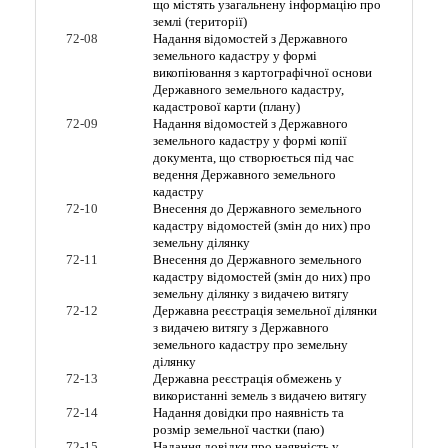
що містять узагальнену інформацію про
землі (території)
72-08
Надання відомостей з Державного
земельного кадастру у формі
викопіювання з картографічної основи
Державного земельного кадастру,
кадастрової карти (плану)
72-09
Надання відомостей з Державного
земельного кадастру у формі копії
документа, що створюється під час
ведення Державного земельного
кадастру
72-10
Внесення до Державного земельного
кадастру відомостей (змін до них) про
земельну ділянку
72-11
Внесення до Державного земельного
кадастру відомостей (змін до них) про
земельну ділянку з видачею витягу
72-12
Державна реєстрація земельної ділянки
з видачею витягу з Державного
земельного кадастру про земельну
ділянку
72-13
Державна реєстрація обмежень у
використанні земель з видачею витягу
72-14
Надання довідки про наявність та
розмір земельної частки (паю)
72-15
Надання довідки про наявність у