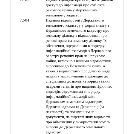
доступ до інформації про суб’єкта
речового права у Державному
земельному кадастрі
72-04
Надання відомостей з Державного
земельного кадастру у формі витягу з
Державного земельного кадастру про
земельну ділянку з відомостями про
речові права на земельну ділянку, їх
обтяження, одержаними в порядку
інформаційної взаємодії з Державного
реєстру речових прав на нерухоме
майно, включно з іншими відомостями,
внесеними до Поземельної книги, а
також з відомостями про ділянки надр,
надані у користування відповідно до
спеціальних дозволів на користування
надрами та актів про надання гірничих
відводів, одержаними в порядку
інформаційної взаємодії між
Державним земельним кадастром,
Держгеонадрами та Держпраці (за
наявності), та посиланням на
документи, на підставі яких відомості
про обмеження у використанні земель
внесені до Державного земельного
кадастру