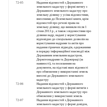
72-05
Надання відомостей з Державного
земельного кадастру у формі витягу з
Державного земельного кадастру про
земельну ділянку у усіма відомостями,
внесеними до Поземельної книги, крім
відомостей про речові права на
земельну ділянку, що виникли після 1
січня 2013 р., а також з відомостями про
ділянки надр, надані у користування
відповідно до спеціальних дозволів на
користування надрами та актів про
надання гірничих відводів, одержаними
в порядку інформаційної взаємодії між
Державним земельним кадастром,
Держгеонадрами та Держпраці (за
наявності), та посиланням на
документи, на підставі яких відомості
про обмеження у використанні земель
внесені до Державного земельного
кадастру
72-06
Надання відомостей з Державного
земельного кадастру у формі витягів з
Державного земельного кадастру про
обмеження у використанні земель
72-07
Надання відомостей з Державного
земельного кадастру у формі довідок,