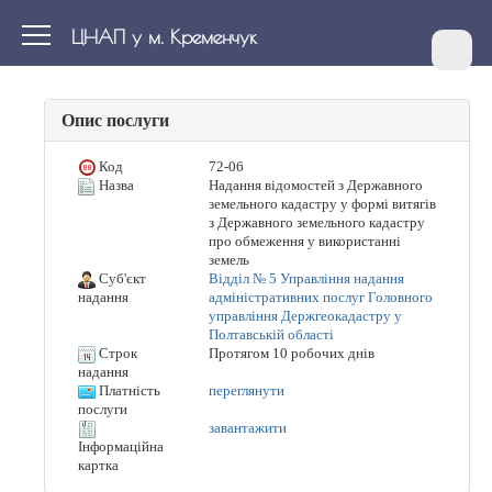
ЦНАП у м. Кременчук
Опис послуги
Код
72-06
Назва
Надання відомостей з Державного
земельного кадастру у формі витягів
з Державного земельного кадастру
про обмеження у використанні
земель
Суб'єкт
Відділ № 5 Управління надання
адміністративних послуг Головного
надання
управління Держгеокадастру у
Полтавській області
Строк
Протягом 10 робочих днів
надання
Платність
переглянути
послуги
завантажити
Інформаційна
картка