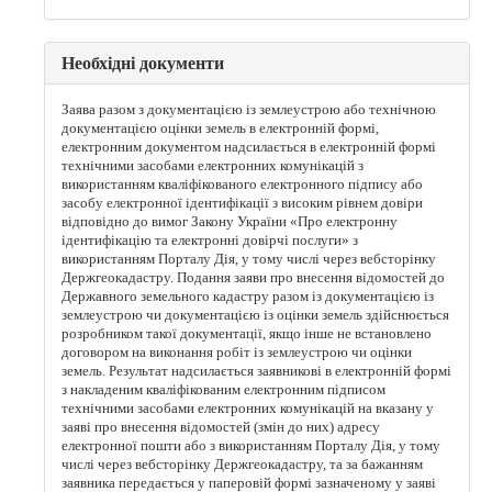
Необхідні документи
Заява разом з документацією із землеустрою або технічною
документацією оцінки земель в електронній формі,
електронним документом надсилається в електронній формі
технічними засобами електронних комунікацій з
використанням кваліфікованого електронного підпису або
засобу електронної ідентифікації з високим рівнем довіри
відповідно до вимог Закону України «Про електронну
ідентифікацію та електронні довірчі послуги» з
використанням Порталу Дія, у тому числі через вебсторінку
Держгеокадастру. Подання заяви про внесення відомостей до
Державного земельного кадастру разом із документацією із
землеустрою чи документацією із оцінки земель здійснюється
розробником такої документації, якщо інше не встановлено
договором на виконання робіт із землеустрою чи оцінки
земель. Результат надсилається заявникові в електронній формі
з накладеним кваліфікованим електронним підписом
технічними засобами електронних комунікацій на вказану у
заяві про внесення відомостей (змін до них) адресу
електронної пошти або з використанням Порталу Дія, у тому
числі через вебсторінку Держгеокадастру, та за бажанням
заявника передається у паперовій формі зазначеному у заяві