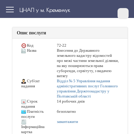
ЦНАП у м. Кременчук
Опис послуги
Код
72-22
Назва
Внесення до Державного
земельного кадастру відомостей
про межі частини земельної ділянки,
на яку поширюються права
суборенди, сервітуту, з видачею
витягу
Суб'єкт
Відділ № 5 Управління надання
адміністративних послуг Головного
надання
управління Держгеокадастру у
Полтавській області
Строк
14 робочих днів
надання
Платність
безоплатно
послуги
завантажити
Інформаційна
картка