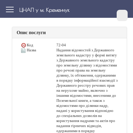
ЦНАП у м. Кременчук
Опис послуги
Код
72-04
Назва
Надання відомостей з Державного
земельного кадастру у формі витягу
з Державного земельного кадастру
про земельну ділянку з відомостями
про речові права на земельну
ділянку, їх обтяження, одержаними
в порядку інформаційної взаємодії з
Державного реєстру речових прав
на нерухоме майно, включно з
іншими відомостями, внесеними до
Поземельної книги, а також з
відомостями про ділянки надр,
надані у користування відповідно
до спеціальних дозволів на
користування надрами та актів про
надання гірничих відводів,
одержаними в порядку