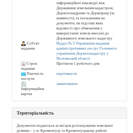
інформаційної взаємодії між
Державним земельним кадастром,
Держгеонадрами та Держпраці (за
наявності), та посиланням на
документи, на підставі яких
відомості про обмеження у
використанні земель внесені до
Державного земельного кадастру
Суб'єкт
Відділ № 5 Управління надання
адміністративних послуг Головного
надання
управління Держгеокадастру у
Полтавській області
Строк
Протягом 1 робочого дня
надання
Платність
переглянути
послуги
завантажити
Інформаційна
картка
Територіальність
Документи подаються за місцем розташування земельної
ділянки – у м. Кременчуці та Кременчуцькому районі