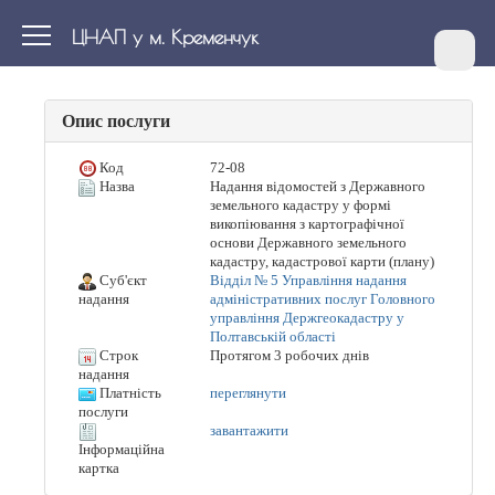
ЦНАП у м. Кременчук
Опис послуги
Код
72-08
Назва
Надання відомостей з Державного
земельного кадастру у формі
викопіювання з картографічної
основи Державного земельного
кадастру, кадастрової карти (плану)
Суб'єкт
Відділ № 5 Управління надання
адміністративних послуг Головного
надання
управління Держгеокадастру у
Полтавській області
Строк
Протягом 3 робочих днів
надання
Платність
переглянути
послуги
завантажити
Інформаційна
картка