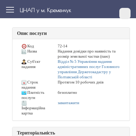
ЦНАП у м. Кременчук
Опис послуги
Код
72-14
Назва
Надання довідки про наявність та
розмір земельної частки (паю)
Суб'єкт
Відділ № 5 Управління надання
адміністративних послуг Головного
надання
управління Держгеокадастру у
Полтавській області
Строк
Протягом 10 робочих днів
надання
Платність
безоплатно
послуги
завантажити
Інформаційна
картка
Територіальність