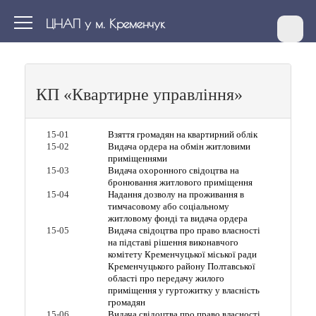
ЦНАП у м. Кременчук
КП «Квартирне управління»
15-01
Взяття громадян на квартирний облік
15-02
Видача ордера на обмін житловими
приміщеннями
15-03
Видача охоронного свідоцтва на
бронювання житлового приміщення
15-04
Надання дозволу на проживання в
тимчасовому або соціальному
житловому фонді та видача ордера
15-05
Видача свідоцтва про право власності
на підставі рішення виконавчого
комітету Кременчуцької міської ради
Кременчуцького району Полтавської
області про передачу жилого
приміщення у гуртожитку у власність
громадян
15-06
Видача свідоцтва про право власності