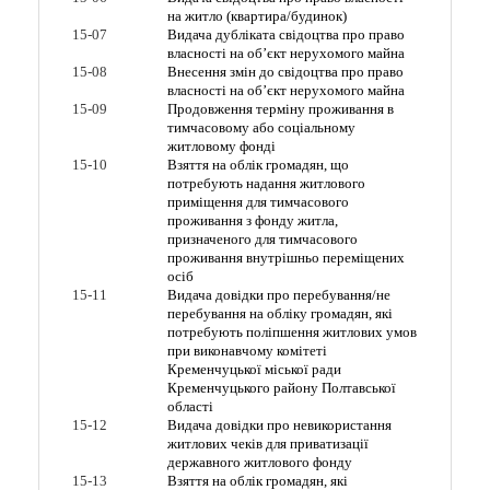
на житло (квартира/будинок)
15-07
Видача дубліката свідоцтва про право
власності на об’єкт нерухомого майна
15-08
Внесення змін до свідоцтва про право
власності на об’єкт нерухомого майна
15-09
Продовження терміну проживання в
тимчасовому або соціальному
житловому фонді
15-10
Взяття на облік громадян, що
потребують надання житлового
приміщення для тимчасового
проживання з фонду житла,
призначеного для тимчасового
проживання внутрішньо переміщених
осіб
15-11
Видача довідки про перебування/не
перебування на обліку громадян, які
потребують поліпшення житлових умов
при виконавчому комітеті
Кременчуцької міської ради
Кременчуцького району Полтавської
області
15-12
Видача довідки про невикористання
житлових чеків для приватизації
державного житлового фонду
15-13
Взяття на облік громадян, які