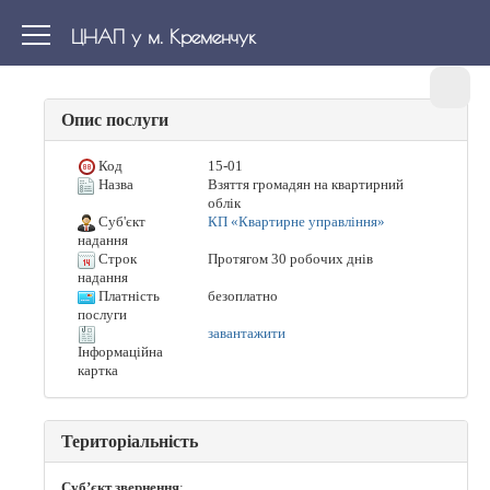
ЦНАП у м. Кременчук
Опис послуги
Код
15-01
Назва
Взяття громадян на квартирний
облік
Суб'єкт
КП «Квартирне управління»
надання
Строк
Протягом 30 робочих днів
надання
Платність
безоплатно
послуги
завантажити
Інформаційна
картка
Територіальність
Суб’єкт звернення
: