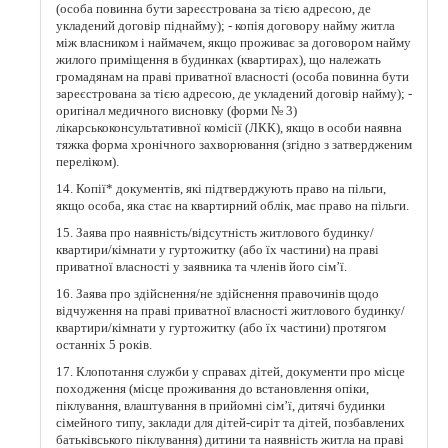
(особа повинна бути зареєстрована за тією адресою, де
укладений договір піднайму); - копія договору найму житла
між власником і наймачем, якщо проживає за договором найму
жилого приміщення в будинках (квартирах), що належать
громадянам на праві приватної власності (особа повинна бути
зареєстрована за тією адресою, де укладений договір найму); -
оригінал медичного висновку (форми № 3)
лікарськоконсультативної комісії (ЛКК), якщо в особи наявна
тяжка форма хронічного захворювання (згідно з затвердженим
переліком).
14. Копії* документів, які підтверджують право на пільги,
якщо особа, яка стає на квартирний облік, має право на пільги.
15. Заява про наявність/відсутність житлового будинку/
квартири/кімнати у гуртожитку (або їх частини) на праві
приватної власності у заявника та членів його сім’ї.
16. Заява про здійснення/не здійснення правочинів щодо
відчуження на праві приватної власності житлового будинку/
квартири/кімнати у гуртожитку (або їх частини) протягом
останніх 5 років.
17. Клопотання служби у справах дітей, документи про місце
походження (місце проживання до встановлення опіки,
піклування, влаштування в прийомні сім’ї, дитячі будинки
сімейного типу, заклади для дітей-сиріт та дітей, позбавлених
батьківського піклування) дитини та наявність житла на праві