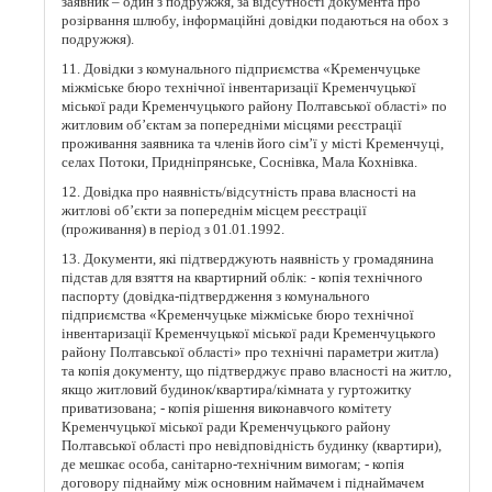
заявник – один з подружжя, за відсутності документа про
розірвання шлюбу, інформаційні довідки подаються на обох з
подружжя).
11. Довідки з комунального підприємства «Кременчуцьке
міжміське бюро технічної інвентаризації Кременчуцької
міської ради Кременчуцького району Полтавської області» по
житловим об’єктам за попередніми місцями реєстрації
проживання заявника та членів його сім’ї у місті Кременчуці,
селах Потоки, Придніпрянське, Соснівка, Мала Кохнівка.
12. Довідка про наявність/відсутність права власності на
житлові об’єкти за попереднім місцем реєстрації
(проживання) в період з 01.01.1992.
13. Документи, які підтверджують наявність у громадянина
підстав для взяття на квартирний облік: - копія технічного
паспорту (довідка-підтвердження з комунального
підприємства «Кременчуцьке міжміське бюро технічної
інвентаризації Кременчуцької міської ради Кременчуцького
району Полтавської області» про технічні параметри житла)
та копія документу, що підтверджує право власності на житло,
якщо житловий будинок/квартира/кімната у гуртожитку
приватизована; - копія рішення виконавчого комітету
Кременчуцької міської ради Кременчуцького району
Полтавської області про невідповідність будинку (квартири),
де мешкає особа, санітарно-технічним вимогам; - копія
договору піднайму між основним наймачем і піднаймачем