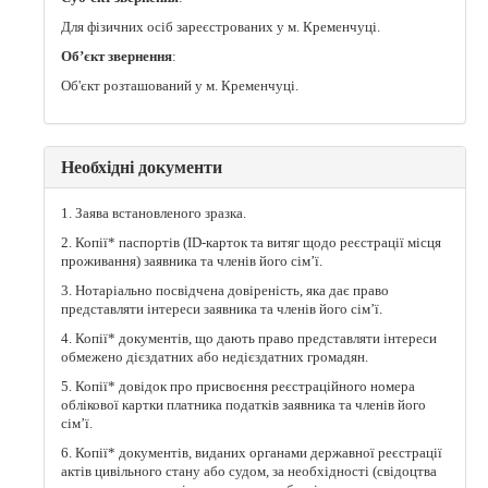
Для фізичних осіб зареєстрованих у м. Кременчуці.
Об’єкт звернення
:
Об'єкт розташований у м. Кременчуці.
Необхідні документи
1. Заява встановленого зразка.
2. Копії* паспортів (ID-карток та витяг щодо реєстрації місця
проживання) заявника та членів його сім’ї.
3. Нотаріально посвідчена довіреність, яка дає право
представляти інтереси заявника та членів його сім’ї.
4. Копії* документів, що дають право представляти інтереси
обмежено дієздатних або недієздатних громадян.
5. Копії* довідок про присвоєння реєстраційного номера
облікової картки платника податків заявника та членів його
сім’ї.
6. Копії* документів, виданих органами державної реєстрації
актів цивільного стану або судом, за необхідності (свідоцтва