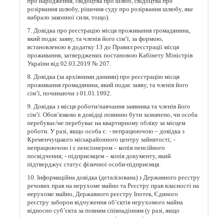
про народження, свідоцтва про шлюб, свідоцтва про
розірвання шлюбу, рішення суду про розірвання шлюбу, яке
набрало законної сили, тощо).
7. Довідка про реєстрацію місця проживання громадянина,
який подає заяву, та членів його сім’ї, за формою,
встановленою в додатку 13 до Правил реєстрації місця
проживання, затверджених постановою Кабінету Міністрів
України від 02.03.2019 № 207.
8. Довідка (за архівними даними) про реєстрацію місця
проживання громадянина, який подає заяву, та членів його
сім’ї, починаючи з 01.01.1992.
9. Довідка з місця роботи/навчання заявника та членів його
сім’ї. Обов’язково в довідці повинно бути зазначено, чи особа
перебуває/не перебуває на квартирному обліку за місцем
роботи. У разі, якщо особа є: - непрацюючою – довідка з
Кременчуцького міськрайонного центру зайнятості; -
непрацюючою і є пенсіонером – копія пенсійного
посвідчення; - підприємцем – копія документу, який
підтверджує статус фізичної особи-підприємця.
10. Інформаційна довідка (деталізована) з Державного реєстру
речових прав на нерухоме майно та Реєстру прав власності на
нерухоме майно, Державного реєстру Іпотек, Єдиного
реєстру заборон відчуження об’єктів нерухомого майна
відносно суб’єкта за повним співпадінням (у разі, якщо