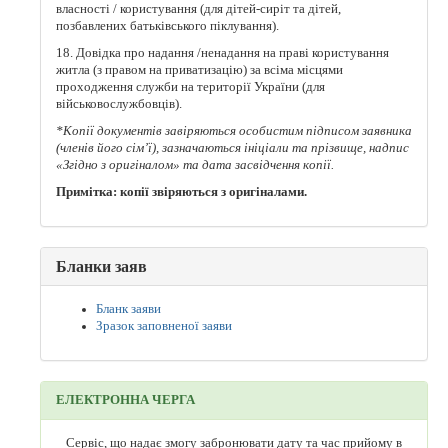
власності / користування (для дітей-сиріт та дітей,
позбавлених батьківського піклування).
18. Довідка про надання /ненадання на праві користування
житла (з правом на приватизацію) за всіма місцями
проходження служби на території України (для
військовослужбовців).
*Копії документів завіряються особистим підписом заявника
(членів його сім’ї), зазначаються ініціали та прізвище, надпис
«Згідно з оригіналом» та дата засвідчення копії.
Примітка: копії звіряються з оригіналами.
Бланки заяв
Бланк заяви
Зразок заповненої заяви
ЕЛЕКТРОННА ЧЕРГА
Сервіс, що надає змогу забронювати дату та час прийому в