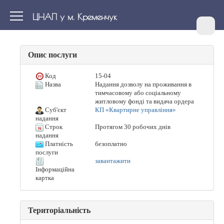
ЦНАП у м. Кременчук
Опис послуги
Код
15-04
Назва
Надання дозволу на проживання в
тимчасовому або соціальному
житловому фонді та видача ордера
Суб'єкт
КП «Квартирне управління»
надання
Строк
Протягом 30 робочих днів
надання
Платність
безоплатно
послуги
завантажити
Інформаційна
картка
Територіальність