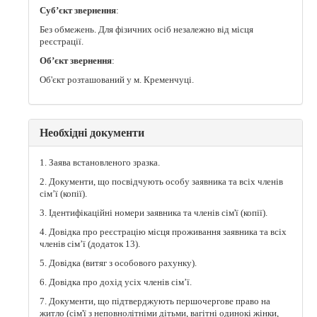
Суб’єкт звернення
:
Без обмежень. Для фізичних осіб незалежно від місця
реєстрації.
Об’єкт звернення
:
Об'єкт розташований у м. Кременчуці.
Необхідні документи
1. Заява встановленого зразка.
2. Документи, що посвідчують особу заявника та всіх членів
сім’ї (копії).
3. Ідентифікаційні номери заявника та членів сім'ї (копії).
4. Довідка про реєстрацію місця проживання заявника та всіх
членів сім’ї (додаток 13).
5. Довідка (витяг з особового рахунку).
6. Довідка про дохід усіх членів сім’ї.
7. Документи, що підтверджують першочергове право на
житло (сім'ї з неповнолітніми дітьми, вагітні одинокі жінки,