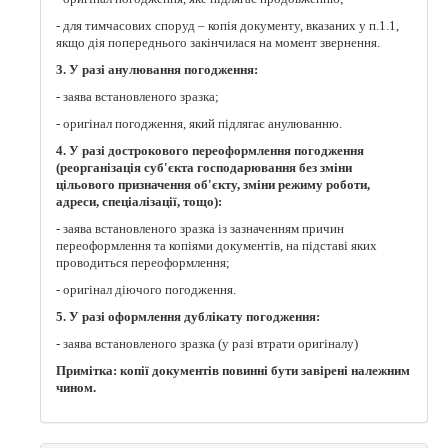
- для тимчасових споруд – копія документу, вказаних у п.1.1,
якщо дія попереднього закінчилася на момент звернення.
3. У разі анулювання погодження:
- заява встановленого зразка;
- оригінал погодження, який підлягає анулюванню.
4. У разі дострокового переоформлення погодження
(реорганізація суб'єкта господарювання без зміни
цільового призначення об'єкту, зміни режиму роботи,
адреси, спеціалізації, тощо):
- заява встановленого зразка із зазначенням причин
переоформлення та копіями документів, на підставі яких
проводиться переоформлення;
- оригінал діючого погодження.
5. У разі оформлення дублікату погодження:
- заява встановленого зразка (у разі втрати оригіналу)
Примітка: копії документів повинні бути завірені належним
чином.