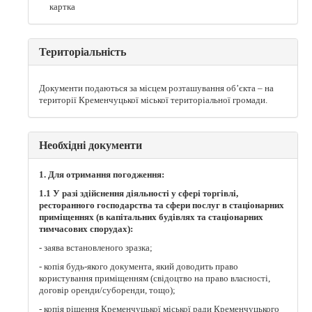
картка
Територіальність
Документи подаються за місцем розташування об’єкта – на
території Кременчуцької міської територіальної громади.
Необхідні документи
1. Для отримання погодження:
1.1 У разі здійснення діяльності у сфері торгівлі,
ресторанного господарства та сфери послуг в стаціонарних
приміщеннях (в капітальних будівлях та стаціонарних
тимчасових спорудах):
- заява встановленого зразка;
- копія будь-якого документа, який доводить право
користування приміщенням (свідоцтво на право власності,
договір оренди/суборенди, тощо);
- копія рішення Кременчуцької міської ради Кременчуцького