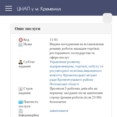
ЦНАП у м. Кременчук
Опис послуги
Код
11-01
Назва
Видача погодження на встановлення
режиму роботи закладам торгівлі,
ресторанного господарства та
сфери послуг
Суб'єкт
Управління розвитку
підприємництва, торгівлі, побуту та
надання
регуляторної політики виконавчого
комітету Кременчуцької міської
ради Кременчуцького району
Полтавської області
Строк
Протягом 5 робочих днів або на
першому засіданні після закінчення
надання
строку (режим роботи після 23:00)
Платність
безоплатно
послуги
завантажити
Інформаційна