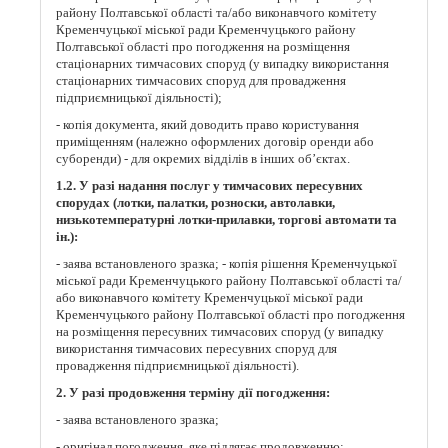
району Полтавської області та/або виконавчого комітету
Кременчуцької міської ради Кременчуцького району
Полтавської області про погодження на розміщення
стаціонарних тимчасових споруд (у випадку використання
стаціонарних тимчасових споруд для провадження
підприємницької діяльності);
- копія документа, який доводить право користування
приміщенням (належно оформлених договір оренди або
суборенди) - для окремих відділів в інших об’єктах.
1.2. У разі надання послуг у тимчасових пересувних
спорудах (лотки, палатки, розноски, автолавки,
низькотемпературні лотки-прилавки, торгові автомати та
ін.):
- заява встановленого зразка; - копія рішення Кременчуцької
міської ради Кременчуцького району Полтавської області та/
або виконавчого комітету Кременчуцької міської ради
Кременчуцького району Полтавської області про погодження
на розміщення пересувних тимчасових споруд (у випадку
використання тимчасових пересувних споруд для
провадження підприємницької діяльності).
2. У разі продовження терміну дії погодження:
- заява встановленого зразка;
- оригінал погодження, яке підлягає продовженню;