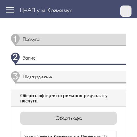
ЦНАП у м. Кременчук
Послуга
Запис
Підтвердження
Оберіть офіс для отримання результату
послуги
Оберіть офіс
Головний офіс (м. Кременчук, вул. Покровська, 14)