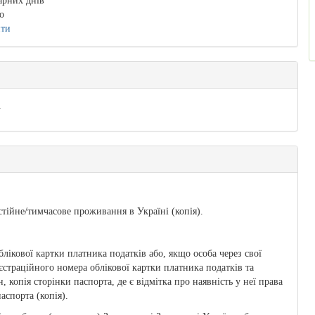
арних днів
о
ити
.
стійне/тимчасове проживання в Україні (копія).
лікової картки платника податків або, якщо особа через свої
єстраційного номера облікової картки платника податків та
копія сторінки паспорта, де є відмітка про наявність у неї права
аспорта (копія).