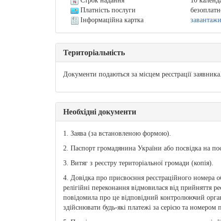
Строк надання
10 календ
Платність послуги
безоплатн
Інформаційна картка
завантаж
Територіальність
Документи подаються за місцем реєстрації заявника
Необхідні документи
1. Заява (за встановленою формою).
2. Паспорт громадянина України або посвідка на по
3. Витяг з реєстру територіальної громади (копія).
4. Довідка про присвоєння реєстраційного номера об
релігійні переконання відмовилася від прийняття ре
повідомила про це відповідний контролюючий орган, 
здійснювати будь-які платежі за серією та номером п