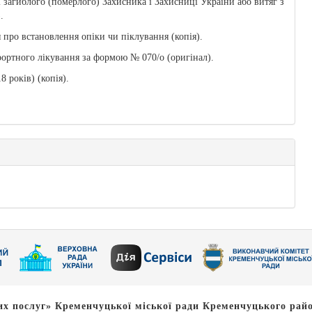
ї загиблого (померлого) Захисника і Захисниці України або витяг з
.
 про встановлення опіки чи піклування (копія).
рортного лікування за формою № 070/о (оригінал).
 років) (копія).
х послуг» Кременчуцької міської ради Кременчуцького райо