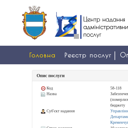
Головна
Реєстр послуг
On
Опис послуги
Код
58-118
Назва
Забезпече
(померлих
бюджету
Суб'єкт надання
Управлінн
Департаме
Кременчуц