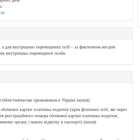
арних днів
о
ити
, а для внутрішньо переміщених осіб – за фактичним місцем
лік внутрішньо переміщеної особи.
стійне/тимчасове проживання в Україні (копія).
блікової картки платника податків (крім фізичних осіб, які через
тя реєстраційного номера облікової картки платника податків,
чому органу і мають відмітку в паспорті) (копія).