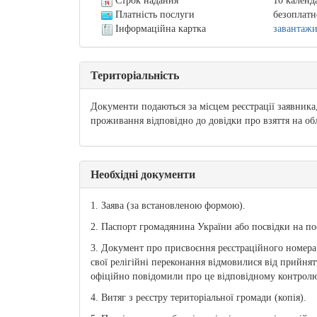
Строк надання
10 календ
Платність послуги
безоплатн
Інформаційна картка
завантаж
Територіальність
Документи подаються за місцем реєстрації заявника
проживання відповідно до довідки про взяття на об
Необхідні документи
1. Заява (за встановленою формою).
2. Паспорт громадянина України або посвідки на по
3. Документ про присвоєння реєстраційного номера о
свої релігійні переконання відмовилися від прийнят
офіційно повідомили про це відповідному контролюю
4. Витяг з реєстру територіальної громади (копія).