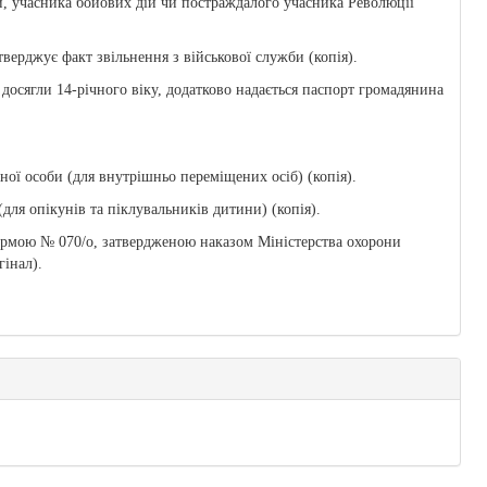
ни, учасника бойових дій чи постраждалого учасника Революції
верджує факт звільнення з військової служби (копія).
 досягли 14-річного віку, додатково надається паспорт громадянина
ної особи (для внутрішньо переміщених осіб) (копія).
для опікунів та піклувальників дитини) (копія).
формою № 070/о, затвердженою наказом Міністерства охорони
гінал).