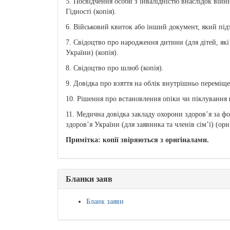
5. Посвідчення особи з інвалідністю внаслідок вій
Гідності (копія).
6. Військовий квиток або інший документ, який підт
7. Свідоцтво про народження дитини (для дітей, які
України) (копія).
8. Свідоцтво про шлюб (копія).
9. Довідка про взяття на облік внутрішньо переміще
10. Рішення про встановлення опіки чи піклування (
11. Медична довідка закладу охорони здоров’я за 
здоров’я України (для заявника та членів сім’ї) (ори
Примітка: копії звіряються з оригіналами.
Бланки заяв
Бланк заяви