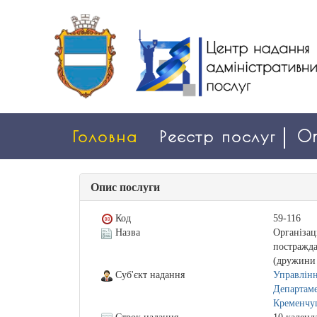
Головна
Реєстр послуг
On
Опис послуги
Код
59-116
Назва
Організац
постражда
(дружини 
Суб'єкт надання
Управлінн
Департаме
Кременчуц