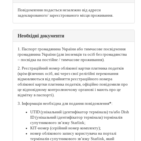
Повідомлення подається незалежно від адреси
задекларованого/ зареєстрованого місця проживання.
Необхідні документи
1. Паспорт громадянина України або тимчасове посвідчення
громадянина України (для іноземців та осіб без громадянства
– посвідка на постійне / тимчасове проживання).
2. Реєстраційний номер облікової картки платника податків
(крім фізичних осіб, які через свої релігійні переконання
відмовляються від прийняття реєстраційного номера
облікової картки платника податків, офіційно повідомили про
це відповідному контролюючому органові і мають про це
відмітку в паспорті).
3. Інформація необхідна для подання повідомлення
*
:
UTID (унікальний ідентифікатор термінала) та/або Dish
ID (унікальний ідентифікатор термінала) терміналів
супутникового зв’язку Starlink;
КІТ-номер (серійний номер комплекту);
номер облікового запису користувача на порталі
терміналів супутникового зв’язку Starlink, який