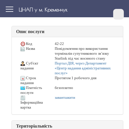
ЦНАП у м. Кременчук
Опис послуги
Код
42-22
Назва
Повідомлення про використання
терміналів супутникового зв’язку
Starlink під час воєнного стану
Суб'єкт
Портал ДІЯ, через Департамент
«Центр надання адміністративних
надання
послуг»
Строк
Протягом 1 робочого дня
надання
Платність
безоплатно
послуги
завантажити
Інформаційна
картка
Територіальність