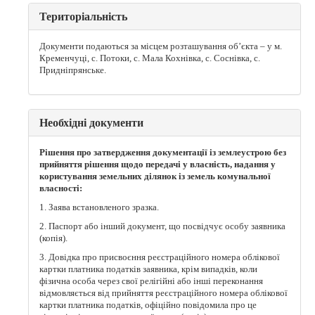
Територіальність
Документи подаються за місцем розташування об’єкта – у м.
Кременчуці, с. Потоки, с. Мала Кохнівка, с. Соснівка, с.
Придніпрянське.
Необхідні документи
Рішення про затвердження документації із землеустрою без
прийняття рішення щодо передачі у власність, надання у
користування земельних ділянок із земель комунальної
власності:
1. Заява встановленого зразка.
2. Паспорт або інший документ, що посвідчує особу заявника
(копія).
3. Довідка про присвоєння реєстраційного номера облікової
картки платника податків заявника, крім випадків, коли
фізична особа через свої релігійні або інші переконання
відмовляється від прийняття реєстраційного номера облікової
картки платника податків, офіційно повідомила про це