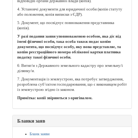
відповідні органи державної влади (копія).
4. Установчі документи для юридичної особи (копія статуту
або положення, копія виписки з ЄДР).
5. Документ, що посвідчує повноваження представника
(копія).
У разі подання заяви уповноваженою особою, яка діє від
імені фізичної особи, така особа також подає копію
документа, що посвідчує особу, яку вона представляє, та
копію реєстраційного номера облікової картки платника
податку такої фізичної особи.
6. Витяг/и з Державного земельного кадастру про земельну/і
ділянку/и.
7. Документація із землеустрою, яка потребує затвердження,
розроблена суб’єктом господарювання, що є виконавцем робіт
із землеустрою згідно із законом.
Примітка: копії звіряються з оригіналом.
Бланки заяв
Бланк заяви