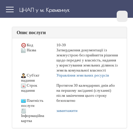
ЦНАП у м. Кременчук
Опис послуги
Код
10-39
Назва
Затвердження документації із
землеустрою без прийняття рішення
щодо передачі у власність, надання
у користування земельних ділянок із
земель комунальної власності
Суб'єкт
Управління земельних ресурсів
надання
Строк
Протягом 30 календарних днів або
на першому засіданні (слуханні)
надання
після закінчення цього строку
Платність
безоплатно
послуги
завантажити
Інформаційна
картка