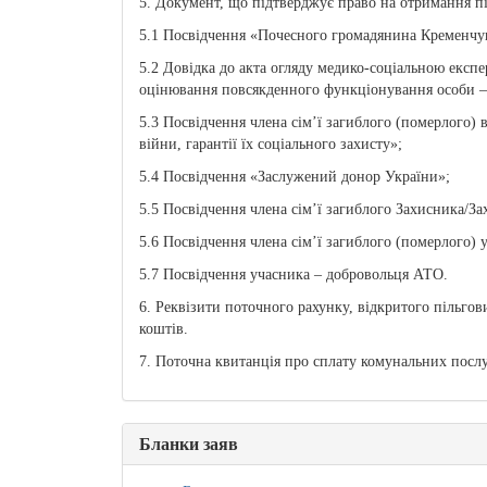
5. Документ, що підтверджує право на отримання піл
5.1 Посвідчення «Почесного громадянина Кременчу
5.2 Довідка до акта огляду медико-соціальною експе
оцінювання повсякденного функціонування особи – д
5.3 Посвідчення члена сім’ї загиблого (померлого) в
війни, гарантії їх соціального захисту»;
5.4 Посвідчення «Заслужений донор України»;
5.5 Посвідчення члена сім’ї загиблого Захисника/За
5.6 Посвідчення члена сім’ї загиблого (померлого) 
5.7 Посвідчення учасника – добровольця АТО.
6. Реквізити поточного рахунку, відкритого пільгов
коштів.
7. Поточна квитанція про сплату комунальних послу
Бланки заяв