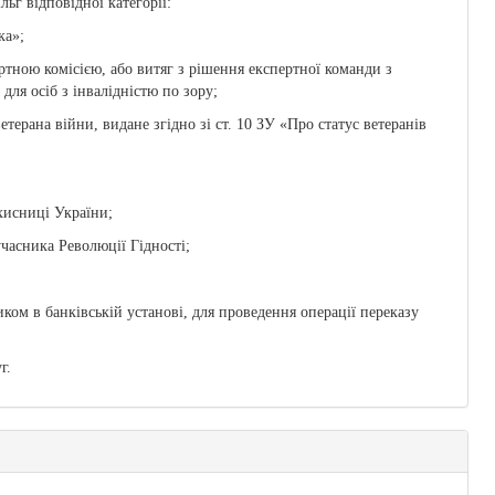
ьг відповідної категорії:
ка»;
ртною комісією, або витяг з рішення експертної команди з
ля осіб з інвалідністю по зору;
етерана війни, видане згідно зі ст. 10 ЗУ «Про статус ветеранів
хисниці України;
учасника Революції Гідності;
иком в банківській установі, для проведення операції переказу
г.