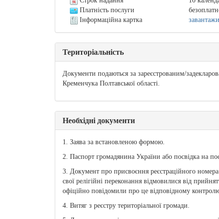
Строк надання
10 календ
Платність послуги
безоплатн
Інформаційна картка
завантаж
Територіальність
Документи подаються за зареєстрованим/задекларов
Кременчука Полтавської області.
Необхідні документи
1. Заява за встановленою формою.
2. Паспорт громадянина України або посвідка на по
3. Документ про присвоєння реєстраційного номера о
свої релігійні переконання відмовилися від прийнят
офіційно повідомили про це відповідному контролюю
4. Витяг з реєстру територіальної громади.