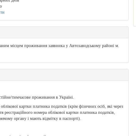
арних днів
о
ити
аним місцем проживання заявника у Автозаводському районі м.
стійне/тимчасове проживання в Україні.
блікової картки платника податків (крім фізичних осіб, які через
тя реєстраційного номера облікової картки платника податків,
чому органу і мають відмітку в паспорті).