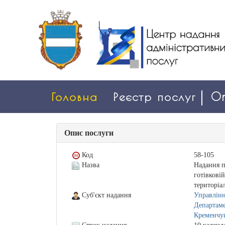
Головна
Реєстр послуг
On
Опис послуги
Код
58-105
Назва
Надання п
готівкові
територіа
Суб'єкт надання
Управлінн
Департаме
Кременчуц