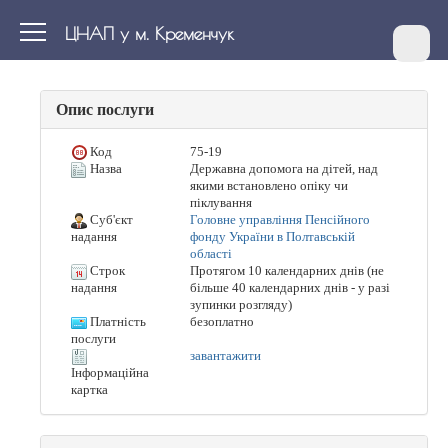
ЦНАП у м. Кременчук
Опис послуги
Код
75-19
Назва
Державна допомога на дітей, над
якими встановлено опіку чи
піклування
Суб'єкт
Головне управління Пенсійного
фонду України в Полтавській
надання
області
Строк
Протягом 10 календарних днів (не
більше 40 календарних днів - у разі
надання
зупинки розгляду)
Платність
безоплатно
послуги
завантажити
Інформаційна
картка