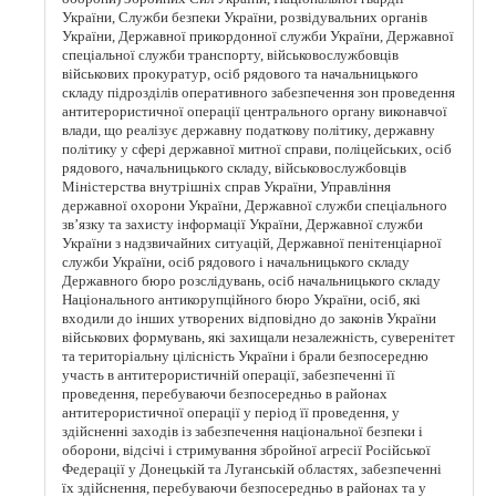
України, Служби безпеки України, розвідувальних органів
України, Державної прикордонної служби України, Державної
спеціальної служби транспорту, військовослужбовців
військових прокуратур, осіб рядового та начальницького
складу підрозділів оперативного забезпечення зон проведення
антитерористичної операції центрального органу виконавчої
влади, що реалізує державну податкову політику, державну
політику у сфері державної митної справи, поліцейських, осіб
рядового, начальницького складу, військовослужбовців
Міністерства внутрішніх справ України, Управління
державної охорони України, Державної служби спеціального
зв’язку та захисту інформації України, Державної служби
України з надзвичайних ситуацій, Державної пенітенціарної
служби України, осіб рядового і начальницького складу
Державного бюро розслідувань, осіб начальницького складу
Національного антикорупційного бюро України, осіб, які
входили до інших утворених відповідно до законів України
військових формувань, які захищали незалежність, суверенітет
та територіальну цілісність України і брали безпосередню
участь в антитерористичній операції, забезпеченні її
проведення, перебуваючи безпосередньо в районах
антитерористичної операції у період її проведення, у
здійсненні заходів із забезпечення національної безпеки і
оборони, відсічі і стримування збройної агресії Російської
Федерації у Донецькій та Луганській областях, забезпеченні
їх здійснення, перебуваючи безпосередньо в районах та у