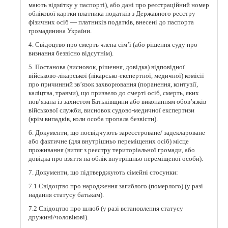
мають відмітку у паспорті), або дані про реєстраційний номер
облікової картки платника податків з Державного реєстру
фізичних осіб — платників податків, внесені до паспорта
громадянина України.
4. Свідоцтво про смерть члена сім’ї (або рішення суду про
визнання безвісно відсутнім).
5. Постанова (висновок, рішення, довідка) відповідної
військово-лікарської (лікарсько-експертної, медичної) комісії
про причинний зв’язок захворювання (поранення, контузії,
каліцтва, травми), що призвело до смерті осіб, смерть, яких
пов’язана із захистом Батьківщини або виконанням обов’язків
військової служби, висновок судово-медичної експертизи
(крім випадків, коли особа пропала безвісти).
6. Документи, що посвідчують зареєстроване/ задеклароване
або фактичне (для внутрішньо переміщених осіб) місце
проживання (витяг з реєстру територіальної громади, або
довідка про взяття на облік внутрішньо переміщеної особи).
7. Документи, що підтверджують сімейні стосунки:
7.1 Свідоцтво про народження загиблого (померлого) (у разі
надання статусу батькам).
7.2 Свідоцтво про шлюб (у разі встановлення статусу
дружині/чоловікові).