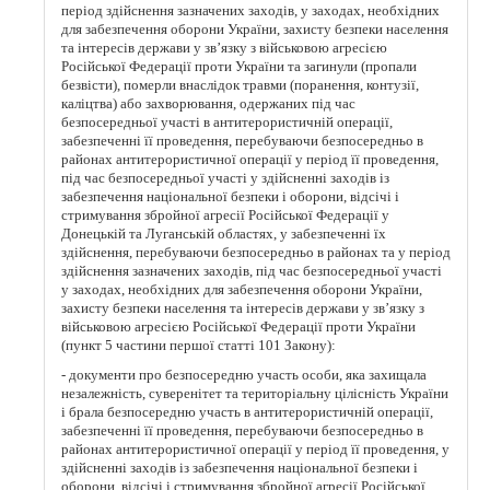
період здійснення зазначених заходів, у заходах, необхідних
для забезпечення оборони України, захисту безпеки населення
та інтересів держави у зв’язку з військовою агресією
Російської Федерації проти України та загинули (пропали
безвісти), померли внаслідок травми (поранення, контузії,
каліцтва) або захворювання, одержаних під час
безпосередньої участі в антитерористичній операції,
забезпеченні її проведення, перебуваючи безпосередньо в
районах антитерористичної операції у період її проведення,
під час безпосередньої участі у здійсненні заходів із
забезпечення національної безпеки і оборони, відсічі і
стримування збройної агресії Російської Федерації у
Донецькій та Луганській областях, у забезпеченні їх
здійснення, перебуваючи безпосередньо в районах та у період
здійснення зазначених заходів, під час безпосередньої участі
у заходах, необхідних для забезпечення оборони України,
захисту безпеки населення та інтересів держави у зв’язку з
військовою агресією Російської Федерації проти України
(пункт 5 частини першої статті 101 Закону):
- документи про безпосередню участь особи, яка захищала
незалежність, суверенітет та територіальну цілісність України
і брала безпосередню участь в антитерористичній операції,
забезпеченні її проведення, перебуваючи безпосередньо в
районах антитерористичної операції у період її проведення, у
здійсненні заходів із забезпечення національної безпеки і
оборони, відсічі і стримування збройної агресії Російської