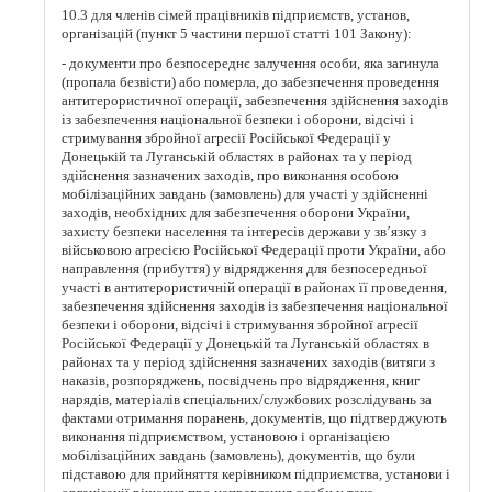
10.3 для членів сімей працівників підприємств, установ,
організацій (пункт 5 частини першої статті 101 Закону):
- документи про безпосереднє залучення особи, яка загинула
(пропала безвісти) або померла, до забезпечення проведення
антитерористичної операції, забезпечення здійснення заходів
із забезпечення національної безпеки і оборони, відсічі і
стримування збройної агресії Російської Федерації у
Донецькій та Луганській областях в районах та у період
здійснення зазначених заходів, про виконання особою
мобілізаційних завдань (замовлень) для участі у здійсненні
заходів, необхідних для забезпечення оборони України,
захисту безпеки населення та інтересів держави у зв’язку з
військовою агресією Російської Федерації проти України, або
направлення (прибуття) у відрядження для безпосередньої
участі в антитерористичній операції в районах її проведення,
забезпечення здійснення заходів із забезпечення національної
безпеки і оборони, відсічі і стримування збройної агресії
Російської Федерації у Донецькій та Луганській областях в
районах та у період здійснення зазначених заходів (витяги з
наказів, розпоряджень, посвідчень про відрядження, книг
нарядів, матеріалів спеціальних/службових розслідувань за
фактами отримання поранень, документів, що підтверджують
виконання підприємством, установою і організацією
мобілізаційних завдань (замовлень), документів, що були
підставою для прийняття керівником підприємства, установи і