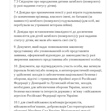
7.3 Свідоцтво про народження дитини загиблого (померлого)
(у разі надання статусу дітям).
7.4 Довідка про призначення пенсії у разі втрати годувальника
(із зазначенням прізвища, власного імені, по батькові (за
наявності) загиблого (померлого) годувальника) (для осіб, які
перебували на утриманні ветерана війни).
8. Довідка про встановлення інвалідності до досягнення
повноліття для дітей загиблого (померлого) (у разі надання
статусу дітям, які мали або мають свої сім’ї).
9. Документ, який надає повноваження законному
представнику або уповноваженій особі представляти
заявника, оформлений відповідно до законодавства (у разі
звернення законного представника або уповноваженої особи).
10. Документи, що підтверджують участь особи, яка загинула
(пропала безвісти) або померла, в антитерористичній операції,
у здійсненні заходів із забезпечення національної безпеки і
оборони, відсічі і стримування збройної агресії Російської
Федерації у Донецькій та Луганській областях, заходів,
необхідних для забезпечення оборони України, захисту
безпеки населення та інтересів держави у зв’язку з військовою
агресією Російської Федерації проти України:
10.1 для сімей військовослужбовців (резервістів,
військовозобов’язаних, добровольців Сил територіальної
оборони) Збройних Сил України, Національної гвардії