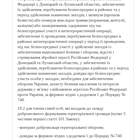
Федерації у Донецькій та Луганській областях, забезпеченні
їх здійснення, перебуваючи безпосередньо в районах та у
період здійснення зазначених заходів, і загинула (пропала
безвісти) або померла внаслідок травми (поранення, контузії,
каліцтва) або захворювання, одержаних під час
безпосередньої участі в антитерористичній операції,
забезпеченні її проведення, перебуваючи безпосередньо в
районах антитерористичної операції у період її проведення,
під час безпосередньої участі у здійсненні заходів із
забезпечення національної безпеки і оборони, відсічі і
стримування збройної агресії Російської Федерації у
Донецькій та Луганській областях, у забезпеченні їх
здійснення, перебуваючи безпосередньо в районах та у період
здійснення зазначених заходів, довідка про безпосередню
участь особи у заходах, необхідних для забезпечення
оборони України, захисту безпеки населення та інтересів
держави у зв’язку з військовою агресією Російської Федерації
проти України, за формою згідно з додатком 1 до Порядку №
740.
10.2 для членів сімей осіб, які входили до складу
добровольчого формування територіальної громади (пункт 5
частини першої статті 101 Закону):
- контракт добровольця територіальної оборони;
- довідка за формою згідно з додатком 1 до Порядку № 740.