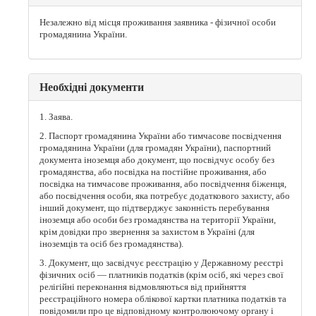
Незалежно від місця проживання заявника - фізичної особи
громадянина України.
Необхідні документи
1. Заява.
2. Паспорт громадянина України або тимчасове посвідчення
громадянина України (для громадян України), паспортний
документа іноземця або документ, що посвідчує особу без
громадянства, або посвідка на постійне проживання, або
посвідка на тимчасове проживання, або посвідчення біженця,
або посвідчення особи, яка потребує додаткового захисту, або
інший документ, що підтверджує законність перебування
іноземця або особи без громадянства на території України,
крім довідки про звернення за захистом в Україні (для
іноземців та осіб без громадянства).
3. Документ, що засвідчує реєстрацію у Державному реєстрі
фізичних осіб — платників податків (крім осіб, які через свої
релігійні переконання відмовляються від прийняття
реєстраційного номера облікової картки платника податків та
повідомили про це відповідному контролюючому органу і