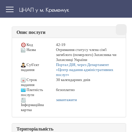
ЦНАП у м. Кременчук
Опис послуги
Код
42-19
Назва
Отримання статусу члена сім'ї
загиблого (померлого) Захисника чи
Захисниці України
Суб'єкт
Портал ДІЯ, через Департамент
«Центр надання адміністративних
надання
послуг»
Строк
30 календарних днів
надання
Платність
безоплатно
послуги
завантажити
Інформаційна
картка
Територіальність