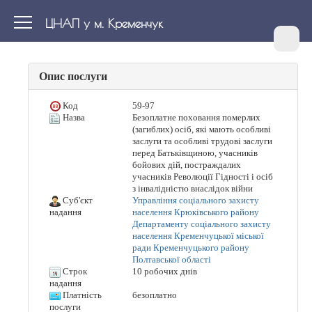
ЦНАП у м. Кременчук
Опис послуги
Код
59-97
Назва
Безоплатне поховання померлих
(загиблих) осіб, які мають особливі
заслуги та особливі трудові заслуги
перед Батьківщиною, учасників
бойових дій, постраждалих
учасників Революції Гідності і осіб
з інвалідністю внаслідок війни
Суб'єкт
Управління соціального захисту
населення Крюківського району
надання
Департаменту соціального захисту
населення Кременчуцької міської
ради Кременчуцького району
Полтавської області
Строк
10 робочих днів
надання
Платність
безоплатно
послуги