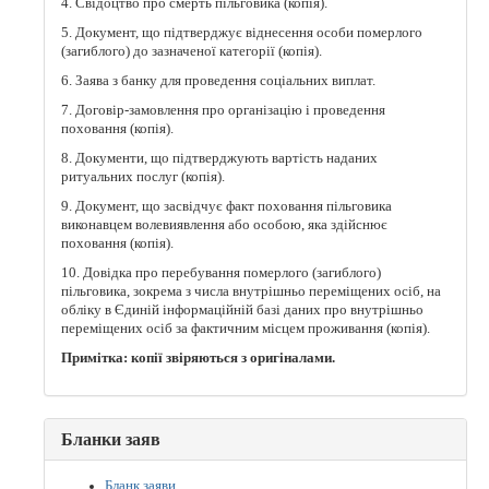
4. Свідоцтво про смерть пільговика (копія).
5. Документ, що підтверджує віднесення особи померлого
(загиблого) до зазначеної категорії (копія).
6. Заява з банку для проведення соціальних виплат.
7. Договір-замовлення про організацію і проведення
поховання (копія).
8. Документи, що підтверджують вартість наданих
ритуальних послуг (копія).
9. Документ, що засвідчує факт поховання пільговика
виконавцем волевиявлення або особою, яка здійснює
поховання (копія).
10. Довідка про перебування померлого (загиблого)
пільговика, зокрема з числа внутрішньо переміщених осіб, на
обліку в Єдиній інформаційній базі даних про внутрішньо
переміщених осіб за фактичним місцем проживання (копія).
Примітка: копії звіряються з оригіналами.
Бланки заяв
Бланк заяви