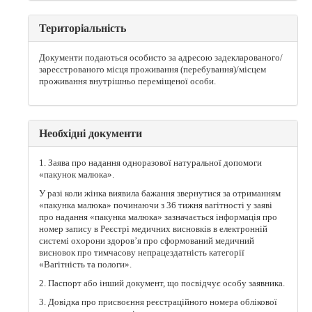
Територіальність
Документи подаються особисто за адресою задекларованого/
зареєстрованого місця проживання (перебування)/місцем
проживання внутрішньо переміщеної особи.
Необхідні документи
1. Заява про надання одноразової натуральної допомоги
«пакунок малюка».
У разі коли жінка виявила бажання звернутися за отриманням
«пакунка малюка» починаючи з 36 тижня вагітності у заяві
про надання «пакунка малюка» зазначається інформація про
номер запису в Реєстрі медичних висновків в електронній
системі охорони здоров’я про сформований медичний
висновок про тимчасову непрацездатність категорії
«Вагітність та пологи».
2. Паспорт або інший документ, що посвідчує особу заявника.
3. Довідка про присвоєння реєстраційного номера облікової