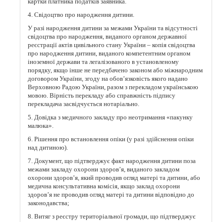
картки платника податків заявника.
4. Свідоцтво про народження дитини.
У разі народження дитини за межами України та відсутності
свідоцтва про народження, виданого органом державної
реєстрації актів цивільного стану України – копія свідоцтва
про народження дитини, виданого компетентним органом
іноземної держави та легалізованого в установленому
порядку, якщо інше не передбачено законом або міжнародним
договором України, згоду на обов’язковість якого надано
Верховною Радою України, разом з перекладом українською
мовою. Вірність перекладу або справжність підпису
перекладача засвідчується нотаріально.
5. Довідка з медичного закладу про неотримання «пакунку
малюка».
6. Рішення про встановлення опіки (у разі здійснення опіки
над дитиною).
7. Документ, що підтверджує факт народження дитини поза
межами закладу охорони здоров’я, виданого закладом
охорони здоров’я, який проводив огляд матері та дитини, aбo
медична консультативна комісія, якщо заклад охорони
здоров’я не проводив огляд матері та дитини відповідно до
законодавства;
8. Витяг з реєстру територіальної громади, що підтверджує