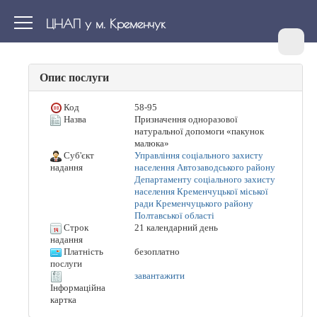
ЦНАП у м. Кременчук
Опис послуги
Код
58-95
Назва
Призначення одноразової
натуральної допомоги «пакунок
малюка»
Суб'єкт
Управління соціального захисту
населення Автозаводського району
надання
Департаменту соціального захисту
населення Кременчуцької міської
ради Кременчуцького району
Полтавської області
Строк
21 календарний день
надання
Платність
безоплатно
послуги
завантажити
Інформаційна
картка