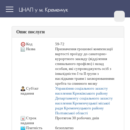
ЦНАП у м. Кременчук
Опис послуги
Код
59-72
Назва
Призначення грошової компенсації
вартості проїзду до санаторно-
курортного закладу (відділення
спинального профілю) і назад
особам, які супроводжують осіб з
інвалідністю I та II групи з
наслідками травм і захворюваннями
хребта та спинного мозку
Суб'єкт
Управління соціального захисту
населення Крюківського району
надання
Департаменту соціального захисту
населення Кременчуцької міської
ради Кременчуцького району
Полтавської області
Строк
Протягом 30 робочих днів
надання
Платність
безоплатно