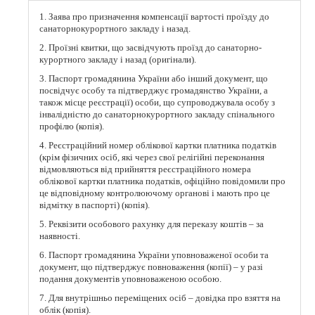
1. Заява про призначення компенсації вартості проїзду до
санаторнокурортного закладу і назад.
2. Проїзні квитки, що засвідчують проїзд до санаторно-
курортного закладу і назад (оригінали).
3. Паспорт громадянина України або інший документ, що
посвідчує особу та підтверджує громадянство України, а
також місце реєстрації) особи, що супроводжувала особу з
інвалідністю до санаторнокурортного закладу спінального
профілю (копія).
4. Реєстраційний номер облікової картки платника податків
(крім фізичних осіб, які через свої релігійні переконання
відмовляються від прийняття реєстраційного номера
облікової картки платника податків, офіційно повідомили про
це відповідному контролюючому органові і мають про це
відмітку в паспорті) (копія).
5. Реквізити особового рахунку для переказу коштів – за
наявності.
6. Паспорт громадянина України уповноваженої особи та
документ, що підтверджує повноваження (копії) – у разі
подання документів уповноваженою особою.
7. Для внутрішньо переміщених осіб – довідка про взяття на
облік (копія).