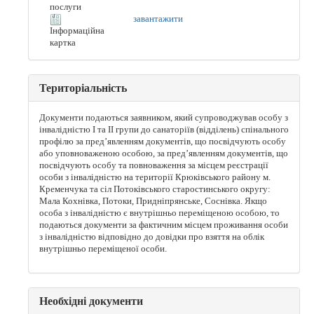
послуги
завантажити
Інформаційна
картка
Територіальність
Документи подаються заявником, який супроводжував особу з
інвалідністю I та II групи до санаторіїв (відділень) спінального
профілю за пред’явленням документів, що посвідчують особу
або уповноваженою особою, за пред’явленням документів, що
посвідчують особу та повноваження за місцем реєстрації
особи з інвалідністю на території Крюківського району м.
Кременчука та сіл Потоківського старостинського округу:
Мала Кохнівка, Потоки, Придніпрянське, Соснівка. Якщо
особа з інвалідністю є внутрішньо переміщеною особою, то
подаються документи за фактичним місцем проживання особи
з інвалідністю відповідно до довідки про взяття на облік
внутрішньо переміщеної особи.
Необхідні документи