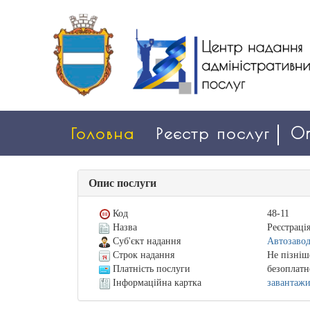
Головна
Реєстр послуг
On
Опис послуги
Код
48-11
Назва
Реєстраці
Суб'єкт надання
Автозавод
Строк надання
Не пізніш
Платність послуги
безоплатн
Інформаційна картка
завантаж