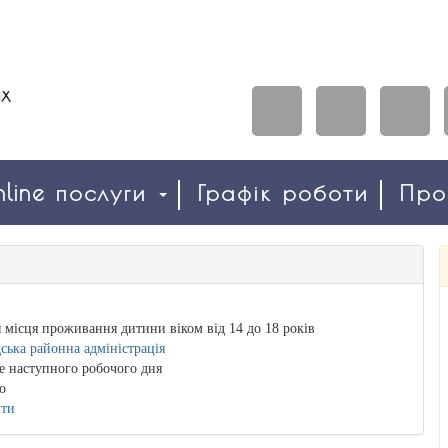
line послуги
Графік роботи
Пр
я місця проживання дитини віком від 14 до 18 років
ська районна адміністрація
е наступного робочого дня
о
ити