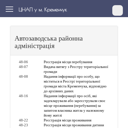
ЦНАП у м. Кременчук
Автозаводська районна
адміністрація
48-06
Реєстрація місця перебування
48-07
Видача витягу з Реєстру територіальної
громади
48-08
Надання інформації про особу, що
міститься в Реєстрі територіальної
громади міста Кременчука, відповідно
до архівних даних
48-16
Надання інформації про осіб, які
задекларували або зареєстрували своє
місце проживання (перебування) за
запитом власника житла у належному
йому житлі
48-22
Реєстрація місця проживання
48-23
Реєстрація місця проживання дитини