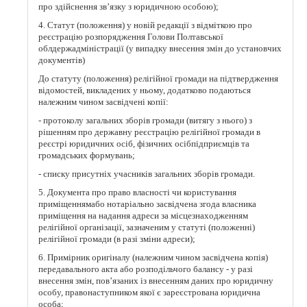
про здійснення зв’язку з юридичною особою);
4. Статут (положення) у новій редакції з відміткою про
реєстрацію розпорядження Голови Полтавської
облдержадміністрації (у випадку внесення змін до установчих
документів)
До статуту (положення) релігійної громади на підтвердження
відомостей, викладених у ньому, додатково подаються
належним чином засвідчені копії:
- протоколу загальних зборів громади (витягу з нього) з
рішенням про державну реєстрацію релігійної громади в
реєстрі юридичних осіб, фізичних осібпідприємців та
громадських формувань;
- списку присутніх учасників загальних зборів громади.
5. Документа про право власності чи користування
приміщеннямабо нотаріально засвідчена згода власника
приміщення на надання адреси за місцезнаходженням
релігійної організації, зазначеним у статуті (положенні)
релігійної громади (в разі зміни адреси);
6. Примірник оригіналу (належним чином засвідчена копія)
передавального акта або розподільчого балансу - у разі
внесення змін, пов’язаних із внесенням даних про юридичну
особу, правонаступником якої є зареєстрована юридична
особа;