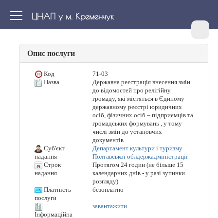
ЦНАП у м. Кременчук
Опис послуги
Код
71-03
Назва
Державна реєстрація внесення змін
до відомостей про релігійну
громаду, які містяться в Єдиному
державному реєстрі юридичних
осіб, фізичних осіб – підприємців та
громадських формувань , у тому
числі змін до установчих
документів
Суб'єкт
Департамент культури і туризму
Полтавської облдержадміністрації
надання
Строк
Протягом 24 годин (не більше 15
календарних днів - у разі зупинки
надання
розгляду)
Платність
безоплатно
послуги
завантажити
Інформаційна