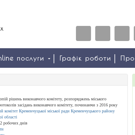
line послуги
Графік роботи
Пр
опій рішень виконавчого комітету, розпоряджень міського
ротоколів засідань виконавчого комітету, починаючи з 2016 року
й комітет Кременчуцької міської ради Кременчуцького району
ої області
2 робочих днів
ти