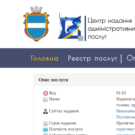
Головна
Реєстр послуг
On
Опис послуги
Код
01-01
Назва
Надання к
голови, п
Суб'єкт надання
Виконавчи
Полтавськ
Строк надання
Протягом 
Платність послуги
перегляну