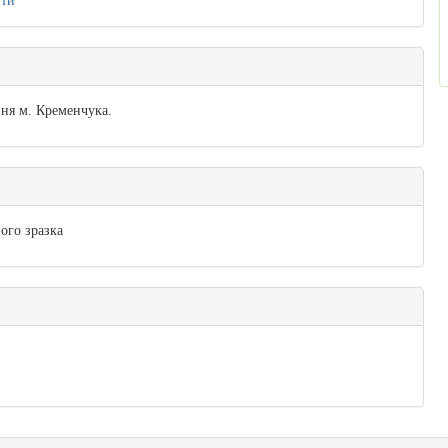
ити
ня м. Кременчука
.
ого зразка