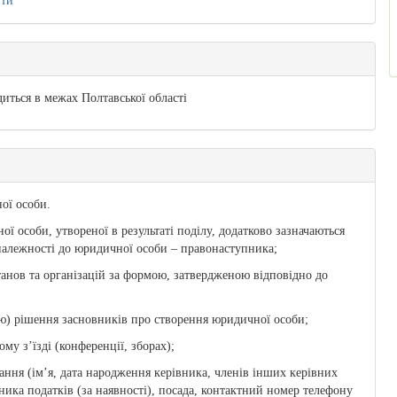
ити
иться в межах Полтавської області
ої особи.
ї особи, утвореної в результаті поділу, додатково зазначаються
 належності до юридичної особи – правонаступника;
танов та організацій за формою, затвердженою відповідно до
ію) рішення засновників про створення юридичної особи;
ому з’їзді (конференції, зборах);
ання (ім’я, дата народження керівника, членів інших керівних
ника податків (за наявності), посада, контактний номер телефону