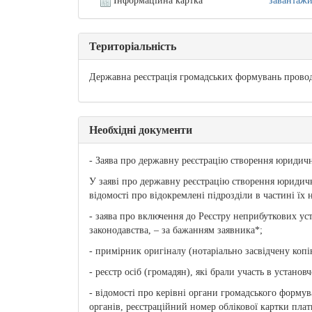
Інформаційна картка
завантаж
Територіальність
Державна реєстрація громадських формувань провод
Необхідні документи
- Заява про державну реєстрацію створення юридичн
У заяві про державну реєстрацію створення юридично
відомості про відокремлені підрозділи в частині їх
- заява про включення до Реєстру неприбуткових ус
законодавства, – за бажанням заявника*;
- примірник оригіналу (нотаріально засвідчену коп
- реєстр осіб (громадян), які брали участь в установч
- відомості про керівні органи громадського формув
органів, реєстраційний номер облікової картки плат