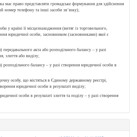
, яка має право представляти громадське формування для здійснення
ий номер телефону та інші засоби зв’язку);
би у країні її місцезнаходження (витяг із торговельного,
орення юридичної особи, засновником (засновниками) якої є
) передавального акта або розподільчого балансу – у разі
я, злиття або виділу;
я) розподільчого балансу – у разі створення юридичної особи в
дичну особу, що містяться в Єдиному державному реєстрі,
створення юридичної особи в результаті виділу;
идичної особи в результаті злиття та поділу – у разі створення