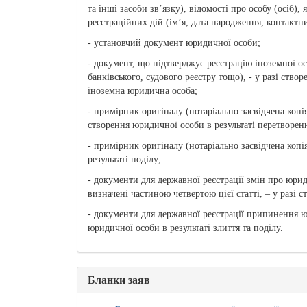
та інші засоби зв’язку), відомості про особу (осіб)
реєстраційних дій (ім’я, дата народження, контактн
- установчий документ юридичної особи;
- документ, що підтверджує реєстрацію іноземної осо
банківського, судового реєстру тощо), - у разі ств
іноземна юридична особа;
- примірник оригіналу (нотаріально засвідчена копія
створення юридичної особи в результаті перетворенн
- примірник оригіналу (нотаріально засвідчена копі
результаті поділу;
- документи для державної реєстрації змін про юри
визначені частиною четвертою цієї статті, – у разі 
- документи для державної реєстрації припинення юр
юридичної особи в результаті злиття та поділу.
Бланки заяв