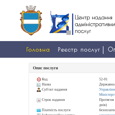
Головна
Реєстр послуг
On
Опис послуги
Код
52-01
Назва
Державна 
Суб'єкт надання
Управлінн
Міністерс
Строк надання
Протягом 
днів)
Платність послуги
безоплатн