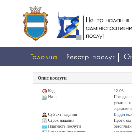
Головна
Реєстр послуг
On
Опис послуги
Код
12-06
Назва
Погодженн
установ т
середовищ
Суб'єкт надання
Відділ ек
Строк надання
Протягом 
Платність послуги
безоплатн