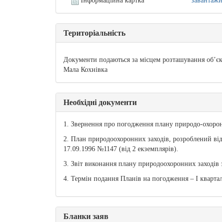
Інформаційна картка
завантаж
Територіальність
Документи подаються за місцем розташування об’єкта
Мала Кохнівка
Необхідні документи
1. Звернення про погодження плану природо-охорон
2. План природоохоронних заходів, розроблений від
17.09.1996 №1147 (від 2 екземплярів).
3. Звіт виконання плану природоохоронних заходів 
4. Термін подання Планів на погодження – І кварта
Бланки заяв