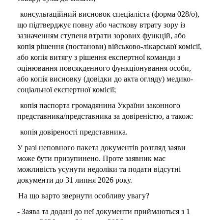
консультаційний висновок спеціаліста (форма 028/о),
що підтверджує повну або часткову втрату зору із
зазначенням ступеня втрати зорових функцій, або
копія рішення (постанови) військово-лікарської комісії,
або копія витягу з рішення експертної команди з
оцінювання повсякденного функціонування особи,
або копія висновку (довідки до акта огляду) медико-
соціальної експертної комісії;
копія паспорта громадянина України законного
представника/представника за довіреністю, а також:
копія довіреності представника.
У разі неповного пакета документів розгляд заяви
може бути призупинено. Проте заявник має
можливість усунути недоліки та подати відсутні
документи до 31 липня 2026 року.
На що варто звернути особливу увагу?
- Заява та додані до неї документи приймаються з 1