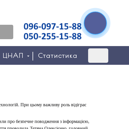
о ЦНАП
Статистика
хнологій. При цьому важливу роль відіграє
или про безпечне поводження з інформацією,
няття проводила
Тетяна Олексієнко, головний