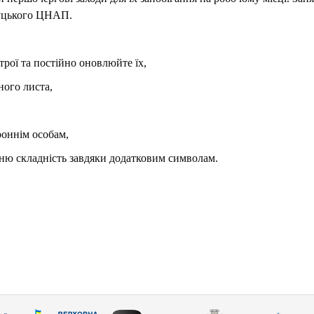
чуцького ЦНАП.
трої та постійно оновлюйте їх,
ного листа,
роннім особам,
хню складність завдяки додатковим символам.