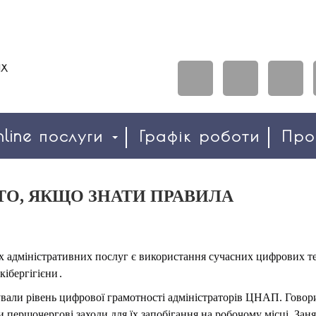
line послуги
Графік роботи
Пр
ТО, ЯКЩО ЗНАТИ ПРАВИЛА
х адміністративних послуг є використання сучасних цифрових те
кібергігієни
.
вали рівень цифрової грамотності адміністраторів ЦНАП. Говор
 першочергові заходи для їх запобігання на робочому місці. За