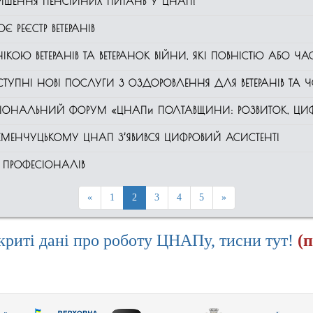
РІШЕННЯ ПЕНСІЙНИХ ПИТАНЬ У ЦНАП!
 РЕЄСТР ВЕТЕРАНІВ
КОЮ ВЕТЕРАНІВ ТА ВЕТЕРАНОК ВІЙНИ, ЯКІ ПОВНІСТЮ АБО ЧАС
УПНІ НОВІ ПОСЛУГИ З ОЗДОРОВЛЕННЯ ДЛЯ ВЕТЕРАНІВ ТА Ч
РЕГІОНАЛЬНИЙ ФОРУМ «ЦНАПи ПОЛТАВЩИНИ: РОЗВИТОК, ЦИФР
ЕМЕНЧУЦЬКОМУ ЦНАП З’ЯВИВСЯ ЦИФРОВИЙ АСИСТЕНТ!
 ПРОФЕСІОНАЛІВ
«
1
2
3
4
5
»
криті дані про роботу ЦНАПу, тисни тут!
(