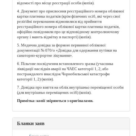
відомості про місце реєстрації особи (копія).
4. Документ про присвоєння реєстраційного номера облікової
картки платника податків (крім фізичних осіб, які через свої
релігійні переконання відмовилися від прийняття
реєстраційного номера облікової картки платника податків,
офіційно повідомили про це відповідному контролюючому
органу і мають відмітку в паспорті) (копія).
5. Медична довідка за формою первинної облікової
документації № 070/о «Довідка для одержання путівки на
санаторно-курортне лікування».
6. Пільгове посвідчення встановленого зразка (учасника
ліквідації наслідків аварії на ЧАЕС категорії 1, 2, або
постраждалого внаслідок Чорнобильської катастрофи
категорії 1, 2) (копія).
7. Довідка про взяття на облік внутрішньо переміщеної особи
(для внутрішньо переміщених осіб) (копія).
Примітка: копії звіряються з оригіналами.
Бланки заяв