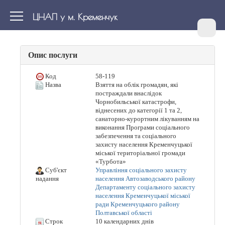
ЦНАП у м. Кременчук
Опис послуги
Код
58-119
Назва
Взяття на облік громадян, які
постраждали внаслідок
Чорнобильської катастрофи,
віднесених до категорії 1 та 2,
санаторно-курортним лікуванням на
виконання Програми соціального
забезпечення та соціального
захисту населення Кременчуцької
міської територіальної громади
«Турбота»
Суб'єкт
Управління соціального захисту
населення Автозаводського району
надання
Департаменту соціального захисту
населення Кременчуцької міської
ради Кременчуцького району
Полтавської області
Строк
10 календарних днів