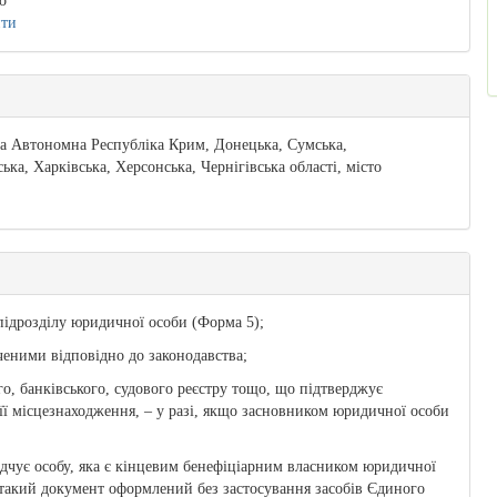
о
ити
та Автономна Республіка Крим, Донецька, Сумська,
ка, Харківська, Херсонська, Чернігівська області, місто
 підрозділу юридичної особи (Форма 5);
ченими відповідно до законодавства;
о, банківського, судового реєстру тощо, що підтверджує
 її місцезнаходження, – у разі, якщо засновником юридичної особи
відчує особу, яка є кінцевим бенефіціарним власником юридичної
о такий документ оформлений без застосування засобів Єдиного