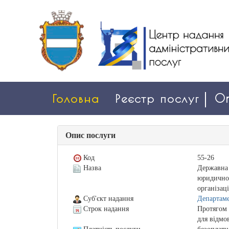
Головна
Реєстр послуг
On
Опис послуги
Код
55-26
Назва
Державна 
юридичної
організаці
Суб'єкт надання
Департаме
Строк надання
Протягом 
для відмо