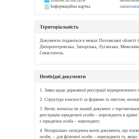
Платність послуги
безоплатн
Інформаційна картка
завантаж
Територіальність
Документи подаються в межах Полтавської області 
Дніпропетровська, Запорізька, Луганська, Миколаївсь
Севастополь.
Необхідні документи
1. Заява щодо державної реєстрації відокремленого
2. Структура власності за формою та змістом, визна
3. Витяг, виписка чи інший документ з торговельног
реєстрацію юридичної особи – нерезидента в країні
є юридична особа – нерезидент;
4. Нотаріально засвідчена копія документа, що пос
особи, – для фізичної особи – нерезидента та, якщ