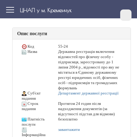
ЦНАП у м. Кременчук
Опис послуги
Код
55-24
Назва
Державна реєстрація включення
відомостей про фізичну особу -
підприємця, зареєстровану до 1
липня 2004 р., відомості про яку не
містяться в Єдиному державному
реєстрі юридичних осіб, фізичних
осіб - підприємців та громадських
формувань
Суб'єкт
Департамент державної реєстрації
надання
Строк
Протягом 24 годин після
надходження документів (за
надання
відсутності підстав для відмови)
Платність
безоплатно
послуги
завантажити
Інформаційна