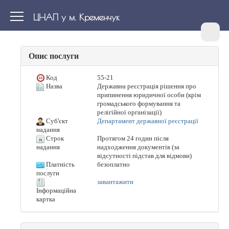
ЦНАП у м. Кременчук
Опис послуги
Код
55-21
Назва
Державна реєстрація рішення про
припинення юридичної особи (крім
громадського формування та
релігійної організації)
Суб'єкт
Департамент державної реєстрації
надання
Строк
Протягом 24 годин після
надходження документів (за
надання
відсутності підстав для відмови)
Платність
безоплатно
послуги
завантажити
Інформаційна
картка