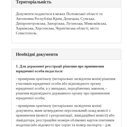
Територіальність
Документи подаються в межах Полтавської області та
Автономна Республіка Крим, Донецька, Сумська,
Дніпропетровська, Запорізька, Луганська, Миколаївська,
Харківська, Херсонська, Чернігівська області, місто
Севастополь.
Необхідні документи
1. Для державної реєстрації рішення про припинення
юридичної особи подається:
- примірник оригіналу (нотаріально засвідчена копія) рішення
учасників юридичної особи або відповідного органу
юридичної особи, а у випадках, передбачених законом, –
рішення відповідного державного органу про припинення
юридичної особи;
- примірник оригіналу (нотаріально засвідчена копія)
документа, яким затверджено персональний склад комісії з
припинення (комісії з реорганізації, ліквідаційної комісії) або
ліквідатора, реєстраційні номери облікових карток платників
податків (або відомості про серію та номер паспорта – для