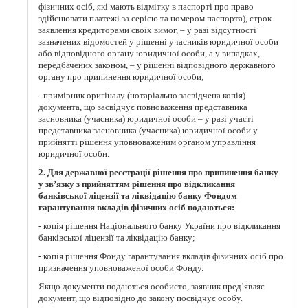
фізичних осіб, які мають відмітку в паспорті про право
здійснювати платежі за серією та номером паспорта), строк
заявлення кредиторами своїх вимог, – у разі відсутності
зазначених відомостей у рішенні учасників юридичної особи
або відповідного органу юридичної особи, а у випадках,
передбачених законом, – у рішенні відповідного державного
органу про припинення юридичної особи;
- примірник оригіналу (нотаріально засвідчена копія)
документа, що засвідчує повноваження представника
засновника (учасника) юридичної особи – у разі участі
представника засновника (учасника) юридичної особи у
прийнятті рішення уповноваженим органом управління
юридичної особи.
2. Для державної реєстрації рішення про припинення банку
у зв’язку з прийняттям рішення про відкликання
банківської ліцензії та ліквідацію банку Фондом
гарантування вкладів фізичних осіб подаються:
- копія рішення Національного банку України про відкликання
банківської ліцензії та ліквідацію банку;
- копія рішення Фонду гарантування вкладів фізичних осіб про
призначення уповноваженої особи Фонду.
Якщо документи подаються особисто, заявник пред’являє
документ, що відповідно до закону посвідчує особу.