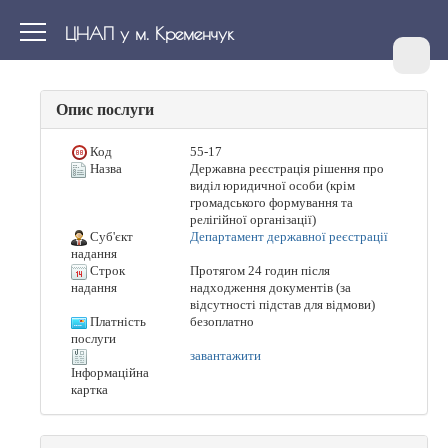
ЦНАП у м. Кременчук
Опис послуги
Код
55-17
Назва
Державна реєстрація рішення про
виділ юридичної особи (крім
громадського формування та
релігійної організації)
Суб'єкт
Департамент державної реєстрації
надання
Строк
Протягом 24 годин після
надходження документів (за
надання
відсутності підстав для відмови)
Платність
безоплатно
послуги
завантажити
Інформаційна
картка