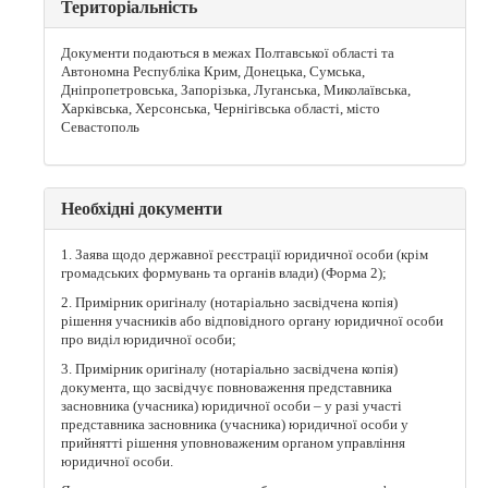
Територіальність
Документи подаються в межах Полтавської області та
Автономна Республіка Крим, Донецька, Сумська,
Дніпропетровська, Запорізька, Луганська, Миколаївська,
Харківська, Херсонська, Чернігівська області, місто
Севастополь
Необхідні документи
1. Заява щодо державної реєстрації юридичної особи (крім
громадських формувань та органів влади) (Форма 2);
2. Примірник оригіналу (нотаріально засвідчена копія)
рішення учасників або відповідного органу юридичної особи
про виділ юридичної особи;
3. Примірник оригіналу (нотаріально засвідчена копія)
документа, що засвідчує повноваження представника
засновника (учасника) юридичної особи – у разі участі
представника засновника (учасника) юридичної особи у
прийнятті рішення уповноваженим органом управління
юридичної особи.