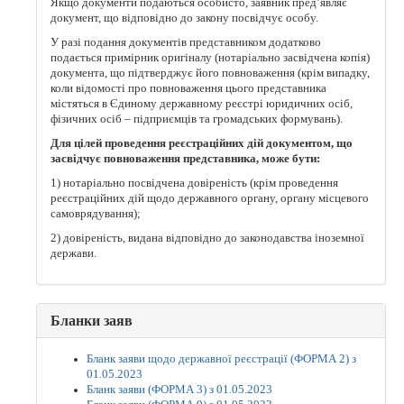
Якщо документи подаються особисто, заявник пред’являє
документ, що відповідно до закону посвідчує особу.
У разі подання документів представником додатково
подається примірник оригіналу (нотаріально засвідчена копія)
документа, що підтверджує його повноваження (крім випадку,
коли відомості про повноваження цього представника
містяться в Єдиному державному реєстрі юридичних осіб,
фізичних осіб – підприємців та громадських формувань).
Для цілей проведення реєстраційних дій документом, що
засвідчує повноваження представника, може бути:
1) нотаріально посвідчена довіреність (крім проведення
реєстраційних дій щодо державного органу, органу місцевого
самоврядування);
2) довіреність, видана відповідно до законодавства іноземної
держави.
Бланки заяв
Бланк заяви щодо державної реєстрації (ФОРМА 2) з
01.05.2023
Бланк заяви (ФОРМА 3) з 01.05.2023