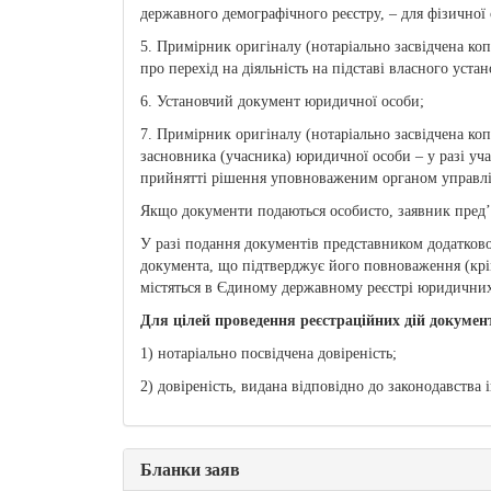
державного демографічного реєстру, – для фізичної 
5. Примірник оригіналу (нотаріально засвідчена к
про перехід на діяльність на підставі власного уст
6. Установчий документ юридичної особи;
7. Примірник оригіналу (нотаріально засвідчена ко
засновника (учасника) юридичної особи – у разі уч
прийнятті рішення уповноваженим органом управлі
Якщо документи подаються особисто, заявник пред’я
У разі подання документів представником додатково
документа, що підтверджує його повноваження (крі
містяться в Єдиному державному реєстрі юридичних 
Для цілей проведення реєстраційних дій докумен
1) нотаріально посвідчена довіреність;
2) довіреність, видана відповідно до законодавства
Бланки заяв