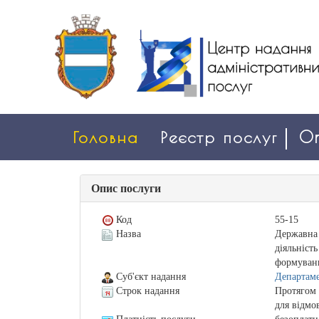
Головна
Реєстр послуг
On
Опис послуги
Код
55-15
Назва
Державна 
діяльніст
формування
Суб'єкт надання
Департаме
Строк надання
Протягом 
для відмо