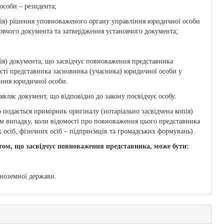
особи – резидента;
опія) рішення уповноваженого органу управління юридичної особи
ановчого документа та затвердження установчого документа;
пія) документа, що засвідчує повноваження представника
асті представника засновника (учасника) юридичної особи у
ння юридичної особи.
вляє документ, що відповідно до закону посвідчує особу.
 подається примірник оригіналу (нотаріально засвідчена копія)
м випадку, коли відомості про повноваження цього представника
осіб, фізичних осіб – підприємців та громадських формувань).
том, що засвідчує повноваження представника, може бути:
 іноземної держави.