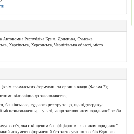
о
ити
та Автономна Республіка Крим, Донецька, Сумська,
ка, Харківська, Херсонська, Чернігівська області, місто
и (крім громадських формувань та органів влади (Форма 2);
ченими відповідно до законодавства;
о, банківського, судового реєстру тощо, що підтверджує
 її місцезнаходження, – у разі, якщо засновником юридичної особи
відчує особу, яка є кінцевим бенефіціарним власником юридичної
о такий документ оформлений без застосування засобів Єдиного