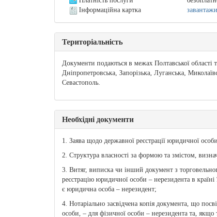
Платність послуги
безоплатн
Інформаційна картка
завантаж
Територіальність
Документи подаються в межах Полтавської області 
Дніпропетровська, Запорізька, Луганська, Миколаївсь
Севастополь.
Необхідні документи
1. Заява щодо державної реєстрації юридичної особ
2. Структура власності за формою та змістом, визна
3. Витяг, виписка чи інший документ з торговельног
реєстрацію юридичної особи – нерезидента в країні
є юридична особа – нерезидент;
4. Нотаріально засвідчена копія документа, що пос
особи, – для фізичної особи – нерезидента та, якщ