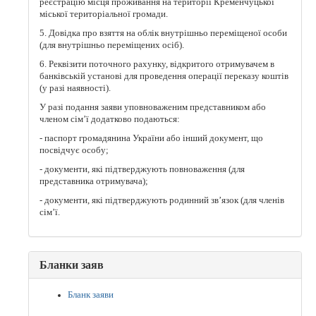
реєстрацію місця проживання на території Кременчуцької
міської територіальної громади.
5. Довідка про взяття на облік внутрішньо переміщеної особи
(для внутрішньо переміщених осіб).
6. Реквізити поточного рахунку, відкритого отримувачем в
банківській установі для проведення операції переказу коштів
(у разі наявності).
У разі подання заяви уповноваженим представником або
членом сім’ї додатково подаються:
- паспорт громадянина України або інший документ, що
посвідчує особу;
- документи, які підтверджують повноваження (для
представника отримувача);
- документи, які підтверджують родинний зв’язок (для членів
сім’ї.
Бланки заяв
Бланк заяви