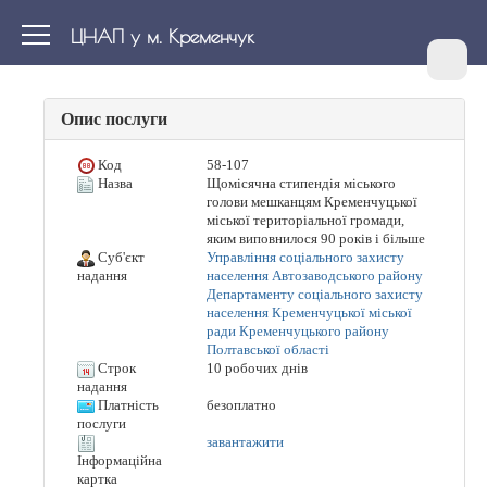
ЦНАП у м. Кременчук
Опис послуги
Код
58-107
Назва
Щомісячна стипендія міського
голови мешканцям Кременчуцької
міської територіальної громади,
яким виповнилося 90 років і більше
Суб'єкт
Управління соціального захисту
населення Автозаводського району
надання
Департаменту соціального захисту
населення Кременчуцької міської
ради Кременчуцького району
Полтавської області
Строк
10 робочих днів
надання
Платність
безоплатно
послуги
завантажити
Інформаційна
картка