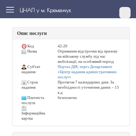
ЦНАП у м. Кременчук
Опис послуги
Код
42-20
Назва
Отримання відстрочки від призову
на військову службу під час
мобілізації, на особливий період
Суб'єкт
Портал ДІЯ, через Департамент
«Центр надання адміністративних
надання
послуг»
Строк
Протягом 7 календарних днів. За
необхідності уточнення даних – 15
надання
к.д.
Платність
безоплатно
послуги
Інформаційна
картка