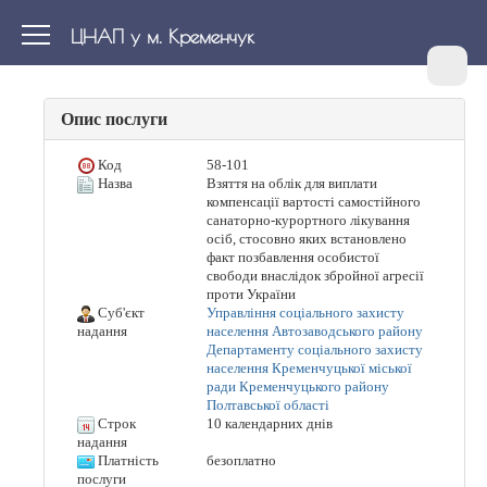
ЦНАП у м. Кременчук
Опис послуги
Код
58-101
Назва
Взяття на облік для виплати
компенсації вартості самостійного
санаторно-курортного лікування
осіб, стосовно яких встановлено
факт позбавлення особистої
свободи внаслідок збройної агресії
проти України
Суб'єкт
Управління соціального захисту
населення Автозаводського району
надання
Департаменту соціального захисту
населення Кременчуцької міської
ради Кременчуцького району
Полтавської області
Строк
10 календарних днів
надання
Платність
безоплатно
послуги