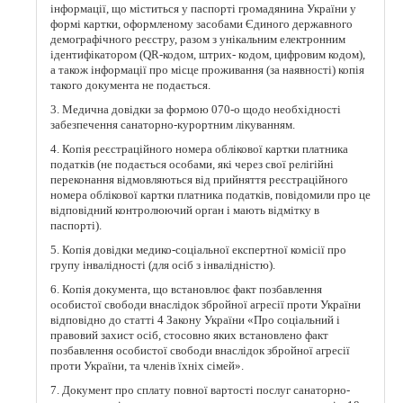
інформації, що міститься у паспорті громадянина України у
формі картки, оформленому засобами Єдиного державного
демографічного реєстру, разом з унікальним електронним
ідентифікатором (QR-кодом, штрих- кодом, цифровим кодом),
а також інформації про місце проживання (за наявності) копія
такого документа не подається.
3. Медична довідки за формою 070-о щодо необхідності
забезпечення санаторно-курортним лікуванням.
4. Копія реєстраційного номера облікової картки платника
податків (не подається особами, які через свої релігійні
переконання відмовляються від прийняття реєстраційного
номера облікової картки платника податків, повідомили про це
відповідний контролюючий орган і мають відмітку в
паспорті).
5. Копія довідки медико-соціальної експертної комісії про
групу інвалідності (для осіб з інвалідністю).
6. Копія документа, що встановлює факт позбавлення
особистої свободи внаслідок збройної агресії проти України
відповідно до статті 4 Закону України «Про соціальний і
правовий захист осіб, стосовно яких встановлено факт
позбавлення особистої свободи внаслідок збройної агресії
проти України, та членів їхніх сімей».
7. Документ про сплату повної вартості послуг санаторно-