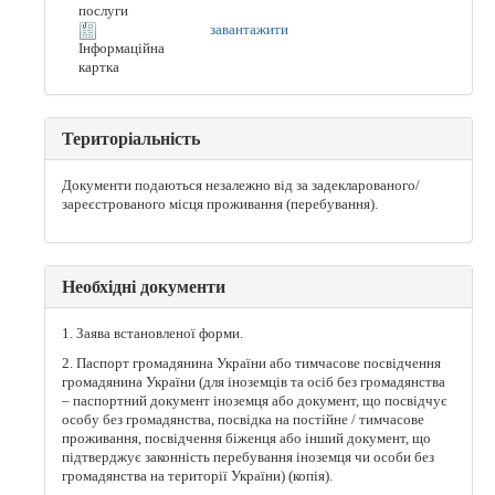
послуги
завантажити
Інформаційна
картка
Територіальність
Документи подаються незалежно від за задекларованого/
зареєстрованого місця проживання (перебування).
Необхідні документи
1. Заява встановленої форми.
2. Паспорт громадянина України або тимчасове посвідчення
громадянина України (для іноземців та осіб без громадянства
– паспортний документ іноземця або документ, що посвідчує
особу без громадянства, посвідка на постійне / тимчасове
проживання, посвідчення біженця або інший документ, що
підтверджує законність перебування іноземця чи особи без
громадянства на території України) (копія).