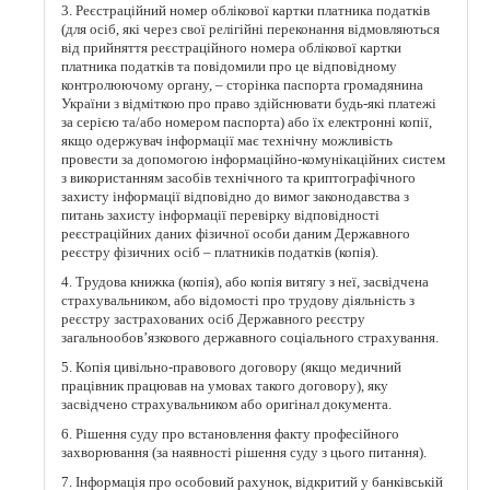
3. Реєстраційний номер облікової картки платника податків
(для осіб, які через свої релігійні переконання відмовляються
від прийняття реєстраційного номера облікової картки
платника податків та повідомили про це відповідному
контролюючому органу, – сторінка паспорта громадянина
України з відміткою про право здійснювати будь-які платежі
за серією та/або номером паспорта) або їх електронні копії,
якщо одержувач інформації має технічну можливість
провести за допомогою інформаційно-комунікаційних систем
з використанням засобів технічного та криптографічного
захисту інформації відповідно до вимог законодавства з
питань захисту інформації перевірку відповідності
реєстраційних даних фізичної особи даним Державного
реєстру фізичних осіб – платників податків (копія).
4. Трудова книжка (копія), або копія витягу з неї, засвідчена
страхувальником, або відомості про трудову діяльність з
реєстру застрахованих осіб Державного реєстру
загальнообов’язкового державного соціального страхування.
5. Копія цивільно-правового договору (якщо медичний
працівник працював на умовах такого договору), яку
засвідчено страхувальником або оригінал документа.
6. Рішення суду про встановлення факту професійного
захворювання (за наявності рішення суду з цього питання).
7. Інформація про особовий рахунок, відкритий у банківській