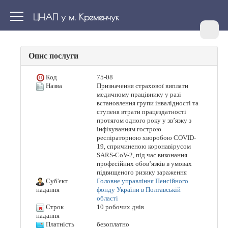
ЦНАП у м. Кременчук
Опис послуги
Код
75-08
Назва
Призначення страхової виплати
медичному працівнику у разі
встановлення групи інвалідності та
ступеня втрати працездатності
протягом одного року у зв’язку з
інфікуванням гострою
респіраторною хворобою COVID-
19, спричиненою коронавірусом
SARS-CoV-2, під час виконання
професійних обов’язків в умовах
підвищеного ризику зараження
Суб'єкт
Головне управління Пенсійного
фонду України в Полтавській
надання
області
Строк
10 робочих днів
надання
Платність
безоплатно