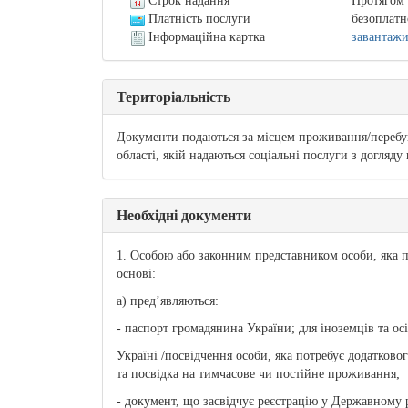
Строк надання
Протягом 
Платність послуги
безоплатн
Інформаційна картка
завантаж
Територіальність
Документи подаються за місцем проживання/перебув
області, якій надаються соціальні послуги з догляду
Необхідні документи
1. Особою або законним представником особи, яка п
основі:
а) пред’являються:
- паспорт громадянина України; для іноземців та ос
Україні /посвідчення особи, яка потребує додатково
та посвідка на тимчасове чи постійне проживання;
- документ, що засвідчує реєстрацію у Державному р