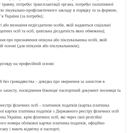
травму, потребує трансплантації органа, потребує паліативної
єю лікувально-профілактичного закладу в порядку та за формою,
я України (за потреби);
і або визнання недієздатною особи, якій надаються соціальні
датних осіб та осіб, цивільна дієздатність яких обмежена);
ння про призначення опікуна або піклувальника особі, якій
й основі (для опікунів або піклувальників);
догляду на професійній основі:
іб без громадянства – довідка про звернення за захистом в
го захисту, посвідчення біженця/ паспортний документ іноземця та
еєстрі фізичних осіб – платників податків (картка платника
вої картки платника податків з Державного реєстру фізичних осіб
на України, крім фізичних осіб, які через свої релігійні
ого номера облікової картки платника податків, офіційно
ану і мають відмітку в паспорті;