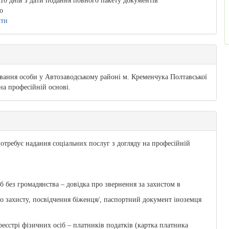
10 днів з дати подання повного пакету документів
о
ити
ання особи у Автозаводському районі м. Кременчука Полтавської
 на професійній основі.
отребує надання соціальних послуг з догляду на професійній
іб без громадянства – довідка про звернення за захистом в
го захисту, посвідчення біженця/, паспортний документ іноземця
еєстрі фізичних осіб – платників податків (картка платника