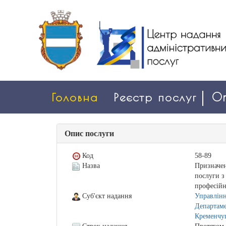
Головна
Реєстр послуг
On
Опис послуги
Код
58-89
Назва
Призначен
послуги з
професійн
Суб'єкт надання
Управлінн
Департаме
Кременчуц