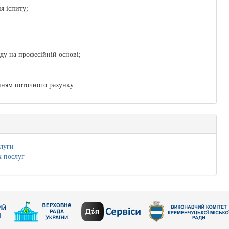
я іспиту;
яду на професійній основі;
енням поточного рахунку.
слуги
х послуг