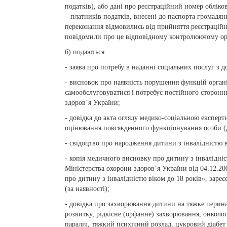
податків), або дані про реєстраційний номер обліко
– платників податків, внесені до паспорта громадяни
переконання відмовились від прийняття реєстраційн
повідомили про це відповідному контролюючому орг
б) подаються:
- заява про потребу в наданні соціальних послуг з д
- висновок про наявність порушення функцій організ
самообслуговуватися і потребує постійного сторонн
здоров’я України;
- довідка до акта огляду медико-соціальною експерт
оцінювання повсякденного функціонування особи (дл
- свідоцтво про народження дитини з інвалідністю в
- копія медичного висновку про дитину з інвалідні
Міністерства охорони здоров’я України від 04.12.
про дитину з інвалідністю віком до 18 років», заре
(за наявності);
- довідка про захворювання дитини на тяжке перин
розвитку, рідкісне (орфанне) захворювання, онколо
параліч, тяжкий психічний розлад, цукровий діабет