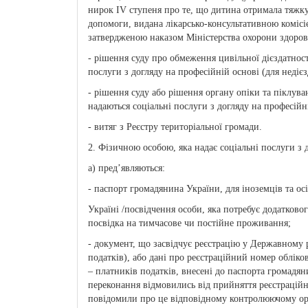
нирок IV ступеня про те, що дитина отримала тяжку 
допомоги, видана лікарсько-консультативною комісі
затвердженою наказом Міністерства охорони здоров’
- рішення суду про обмеження цивільної дієздатност
послуги з догляду на професійній основі (для недієз
- рішення суду або рішення органу опіки та піклува
надаються соціальні послуги з догляду на професійні
- витяг з Реєстру територіальної громади.
2. Фізичною особою, яка надає соціальні послуги з 
а) пред’являються:
- паспорт громадянина України, для іноземців та ос
Україні /посвідчення особи, яка потребує додатково
посвідка на тимчасове чи постійне проживання;
- документ, що засвідчує реєстрацію у Державному р
податків), або дані про реєстраційний номер обліко
– платників податків, внесені до паспорта громадяни
переконання відмовились від прийняття реєстраційн
повідомили про це відповідному контролюючому орг