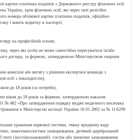
вої картки платника податків з Державного реєстру фізичних осіб
на України, крім фізичних осіб, які через свої релігійні
ого номера облікової картки платника податків, офіційно
ану і мають відмітку в паспорті;
огляду на професійній основі;
му, через які особа не може самостійно пересуватися та/або
ього догляду, за формою, затвердженою Міністерством охорони
ною комісією або витягу з рішення експертної команди з
я осіб з інвалідністю);
іком до 18 років (за потреби);
стю віком до 18 років за формою, затвердженою наказом
2001 № 482 «Про затвердження порядку видачі медичного висновку
єстрованим в Міністерстві юстиції України 10.01.2002 за № 11/6299
атальне ураження нервової системи, тяжку вроджену ваду
гічне, онкогематологічне захворювання, дитячий церебральний
 I типу (інсулінозалежний), гостре або хронічне захворювання