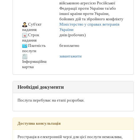
військовою агресією Російської
Федерації проти України та/або
іншої країни проти України,
бойових дій та збройного конфлікту
Суб'єкт
Міністерство у справах ветеранів
України
надання
Строк
днів (робочих)
надання
Платність
безоплатно
послуги
завантажити
Інформаційна
картка
Необхідні документи
Послуга перебуває на етапі розробки.
Доступна консультація
Реєстрація в електронній черзі для цієї послуги неможлива,