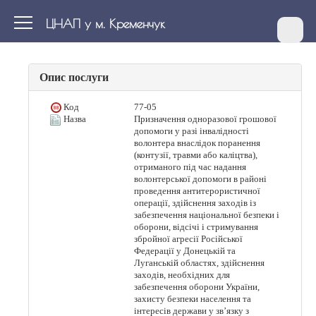
ЦНАП у м. Кременчук
Опис послуги
Код
77-05
Назва
Призначення одноразової грошової
допомоги у разі інвалідності
волонтера внаслідок поранення
(контузії, травми або каліцтва),
отриманого під час надання
волонтерської допомоги в районі
проведення антитерористичної
операції, здійснення заходів із
забезпечення національної безпеки і
оборони, відсічі і стримування
збройної агресії Російської
Федерації у Донецькій та
Луганській областях, здійснення
заходів, необхідних для
забезпечення оборони України,
захисту безпеки населення та
інтересів держави у зв’язку з