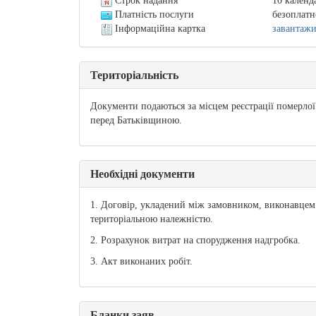
Строк надання
10 календ
Платність послуги
безоплатн
Інформаційна картка
завантаж
Територіальність
Документи подаються за місцем реєстрації померлої 
перед Батьківщиною.
Необхідні документи
1. Договір, укладений між замовником, виконавцем
територіальною належністю.
2. Розрахунок витрат на спорудження надгробка.
3. Акт виконаних робіт.
Бланки заяв