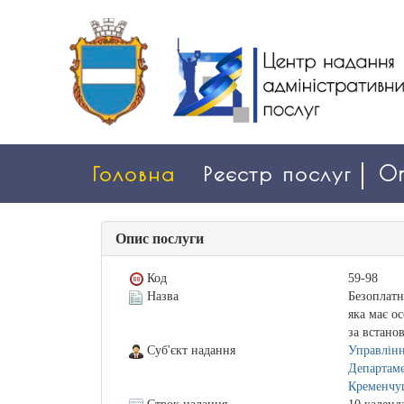
Головна
Реєстр послуг
On
Опис послуги
Код
59-98
Назва
Безоплатн
яка має о
за встано
Суб'єкт надання
Управлінн
Департаме
Кременчуц