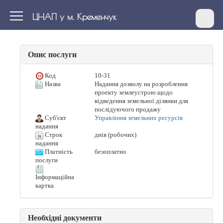
ЦНАП у м. Кременчук
Опис послуги
Код
10-31
Назва
Надання дозволу на розроблення
проекту землеустрою щодо
відведення земельної ділянки для
послідуючого продажу
Суб'єкт
Управління земельних ресурсів
надання
Строк
днів (робочих)
надання
Платність
безоплатно
послуги
Інформаційна
картка
Необхідні документи